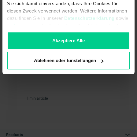
Sie sich damit einverstanden, dass Ihre Cookies für
You might also be interested in:
diesen Zweck verwendet werden. Weitere Informationen
dazu finden Sie in unserer
Datenschutzerklärung
sowie
im
Impressum
. Sollten Sie hiermit nicht einverstanden
sein, können Sie die Verwendung von Cookies hier
How can I log out?
ablehnen.
Akzeptiere Alle
Ablehnen oder Einstellungen
1 min article
Products