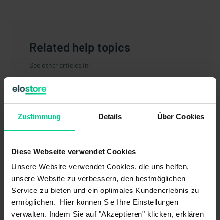
Related help topics
See other articles in:
General
Newsletter
Registration / Deregistration
Zustimmung
Details
Über Cookies
Guarantee / Warranty
Article / Assortment
Diese Webseite verwendet Cookies
Pricing policy
Customer account
Unsere Website verwendet Cookies, die uns helfen,
Return
unsere Website zu verbessern, den bestmöglichen
Service zu bieten und ein optimales Kundenerlebnis zu
Payment
ermöglichen. Hier können Sie Ihre Einstellungen
Delivery / Shipping
verwalten. Indem Sie auf "Akzeptieren" klicken, erklären
My order