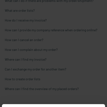
What can I do if there are problems with my order/shipment?
What are order lists?
How do I receive my invoice?
How can I provide my company reference when ordering online?
How can I cancel an order?
How can I complain about my order?
Where can I find my invoice?
Can I exchange my order for another item?
How to create order lists
Where can I find the overview of my placed orders?
If your orders are to be delivered frequently to different addresses,