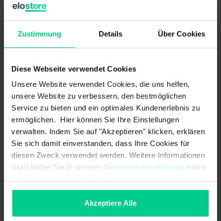
you have the option of entering several delivery addresses in your
customer account. During check-out, you have the option of
changing the desired address in the overview.
Zustimmung
Details
Über Cookies
Diese Webseite verwendet Cookies
Unsere Website verwendet Cookies, die uns helfen,
unsere Website zu verbessern, den bestmöglichen
Related help topics
Service zu bieten und ein optimales Kundenerlebnis zu
ermöglichen. Hier können Sie Ihre Einstellungen
See other articles in:
verwalten. Indem Sie auf "Akzeptieren" klicken, erklären
General
Sie sich damit einverstanden, dass Ihre Cookies für
Newsletter
diesen Zweck verwendet werden. Weitere Informationen
Registration / Deregistration
dazu finden Sie in unserer
Datenschutzerklärung
sowie
im
Impressum
. Sollten Sie hiermit nicht einverstanden
Guarantee / Warranty
sein, können Sie die Verwendung von Cookies hier
Article / Assortment
ablehnen.
Akzeptiere Alle
Pricing policy
Customer account