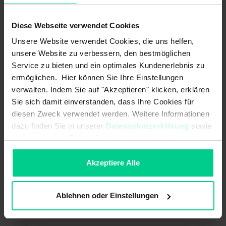
Related help topics
Diese Webseite verwendet Cookies
See other articles in:
Unsere Website verwendet Cookies, die uns helfen,
unsere Website zu verbessern, den bestmöglichen
General
Service zu bieten und ein optimales Kundenerlebnis zu
Newsletter
ermöglichen. Hier können Sie Ihre Einstellungen
Registration / Deregistration
verwalten. Indem Sie auf "Akzeptieren" klicken, erklären
Guarantee / Warranty
Sie sich damit einverstanden, dass Ihre Cookies für
Article / Assortment
diesen Zweck verwendet werden. Weitere Informationen
Pricing policy
dazu finden Sie in unserer
Datenschutzerklärung
sowie
Customer account
im
Impressum
. Sollten Sie hiermit nicht einverstanden
Return
sein, können Sie die Verwendung von Cookies hier
ablehnen.
Payment
Akzeptiere Alle
Delivery / Shipping
My order
Ablehnen oder Einstellungen
You might also be interested in: