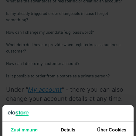
What are the advantages of registering or creating an account?
Is my already triggered order changeable in case I forgot
something?
How can I change my user data (e.g. password)?
What data do I have to provide when registering as a business
customer?
How can I delete my customer account?
Is it possible to order from elostore as a private person?
Under 
"
My account
"
- there you can also 
change your account details at any time. 
Zustimmung
Details
Über Cookies