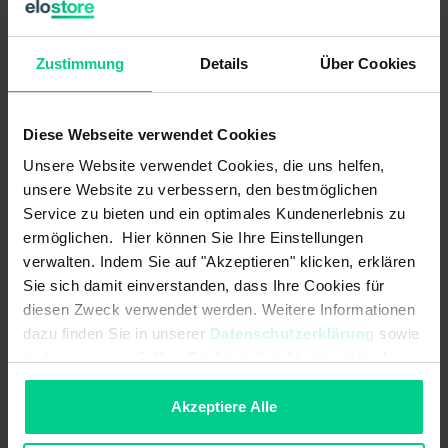
Zustimmung
Details
Über Cookies
Diese Webseite verwendet Cookies
Unsere Website verwendet Cookies, die uns helfen,
unsere Website zu verbessern, den bestmöglichen
Related help topics
Service zu bieten und ein optimales Kundenerlebnis zu
See other articles in:
ermöglichen. Hier können Sie Ihre Einstellungen
verwalten. Indem Sie auf "Akzeptieren" klicken, erklären
General
Sie sich damit einverstanden, dass Ihre Cookies für
Newsletter
diesen Zweck verwendet werden. Weitere Informationen
Registration / Deregistration
dazu finden Sie in unserer
Datenschutzerklärung
sowie
Guarantee / Warranty
im
Impressum
. Sollten Sie hiermit nicht einverstanden
sein, können Sie die Verwendung von Cookies hier
Article / Assortment
ablehnen.
Akzeptiere Alle
Pricing policy
Customer account