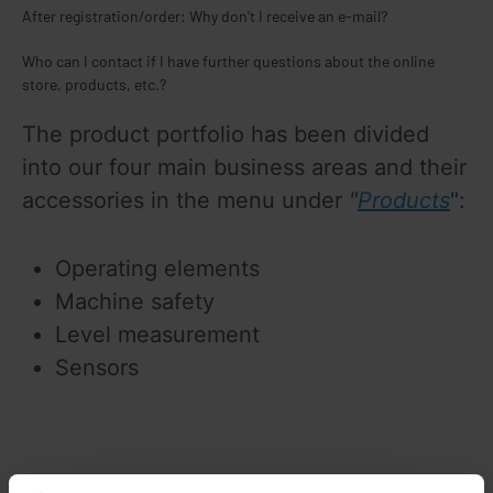
After registration/order: Why don't I receive an e-mail?
Who can I contact if I have further questions about the online
store, products, etc.?
The product portfolio has been divided 
into our four main business areas and their 
accessories in the menu under 
"
Products
":
Operating elements
Machine safety
Level measurement
Sensors 