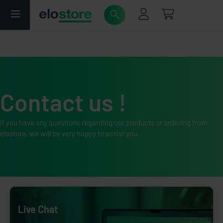
Contact us !
If you have any questions regarding our products or ordering from
elostore, we will be very happy to assist you.
Live Chat