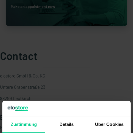
Make an appointment now
Contact
elostore GmbH & Co. KG
Untere Grabenstraße 23
88299 Leutkirch
Business hours
Zustimmung
Details
Über Cookies
Mon. - Thr.: 8:00 am - 4:00 pm CET (UTC+1)