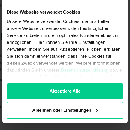
Fri.: 8 am - 12:00 nn CET (UTC+1)
Diese Webseite verwendet Cookies
Unsere Website verwendet Cookies, die uns helfen,
unsere Website zu verbessern, den bestmöglichen
Contact form
Service zu bieten und ein optimales Kundenerlebnis zu
ermöglichen. Hier können Sie Ihre Einstellungen
verwalten. Indem Sie auf "Akzeptieren" klicken, erklären
If you have any questions outside of business hours, please fill out the
Sie sich damit einverstanden, dass Ihre Cookies für
contact form below. Our service staff will get back to you as soon as
diesen Zweck verwendet werden. Weitere Informationen
possible.
dazu finden Sie in unserer
Datenschutzerklärung
sowie
im
Impressum
. Sollten Sie hiermit nicht einverstanden
Salutation *
sein, können Sie die Verwendung von Cookies hier
ablehnen.
Akzeptiere Alle
First name *
Ablehnen oder Einstellungen