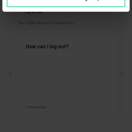
Delivery / Shipping
My order
You might also be interested in:
How can I log out?
1 min article