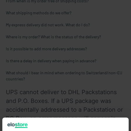
From when is my order free of shipping costs?
What shipping methods do we offer?
My express delivery did not work. What do I do?
Where is my order? What is the status of the delivery?
Is it possible to add more delivery addresses?
Is there a delay in delivery when paying in advance?
What should I bear in mind when ordering to Switzerland/non-EU
countries?
UPS
cannot deliver to DHL Packstations
and P.O. Boxes. If a
UPS package was 
accidentally addressed to a
Packstation
or 
PO Box, an error message
 will appear in 
the tracking. 