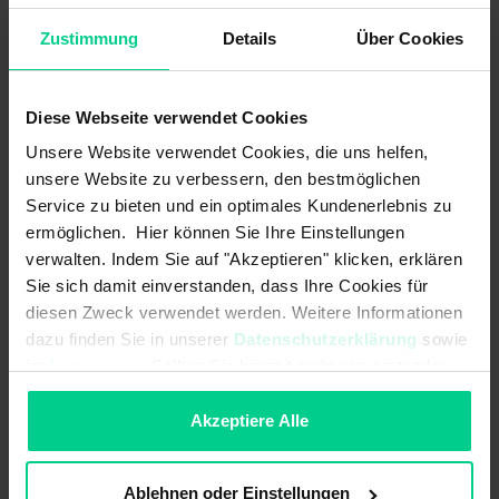
Zustimmung
Details
Über Cookies
Diese Webseite verwendet Cookies
Related help topics
Unsere Website verwendet Cookies, die uns helfen,
unsere Website zu verbessern, den bestmöglichen
See other articles in:
Service zu bieten und ein optimales Kundenerlebnis zu
ermöglichen. Hier können Sie Ihre Einstellungen
General
verwalten. Indem Sie auf "Akzeptieren" klicken, erklären
Newsletter
Sie sich damit einverstanden, dass Ihre Cookies für
Registration / Deregistration
diesen Zweck verwendet werden. Weitere Informationen
Guarantee / Warranty
dazu finden Sie in unserer
Datenschutzerklärung
sowie
Article / Assortment
im
Impressum
. Sollten Sie hiermit nicht einverstanden
Pricing policy
sein, können Sie die Verwendung von Cookies hier
ablehnen.
Akzeptiere Alle
Customer account
Return
Payment
Ablehnen oder Einstellungen