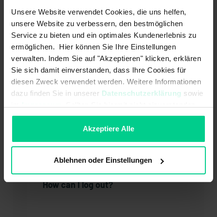
Newsletter
Unsere Website verwendet Cookies, die uns helfen,
Registration / Deregistration
unsere Website zu verbessern, den bestmöglichen
Service zu bieten und ein optimales Kundenerlebnis zu
Guarantee / Warranty
ermöglichen. Hier können Sie Ihre Einstellungen
Article / Assortment
verwalten. Indem Sie auf "Akzeptieren" klicken, erklären
Pricing policy
Sie sich damit einverstanden, dass Ihre Cookies für
Customer account
diesen Zweck verwendet werden. Weitere Informationen
Return
dazu finden Sie in unserer
Datenschutzerklärung
sowie
Payment
im
Impressum
. Sollten Sie hiermit nicht einverstanden
Delivery / Shipping
sein, können Sie die Verwendung von Cookies hier
My order
ablehnen.
Akzeptiere Alle
You might also be interested in:
Ablehnen oder Einstellungen
How can I log out?