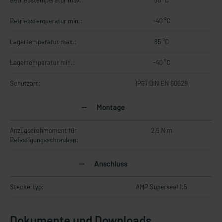
Betriebstemperatur max.:
85 °C
Betriebstemperatur min.:
-40 °C
Lagertemperatur max.:
85 °C
Lagertemperatur min.:
-40 °C
Schutzart:
IP67 DIN EN 60529
Montage
Anzugsdrehmoment für
2,5 N m
Befestigungsschrauben:
Anschluss
Steckertyp:
AMP Superseal 1.5
Dokumente und Downloads