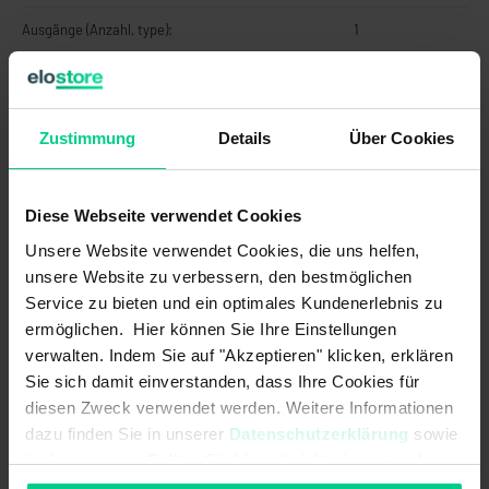
Ausgänge (Anzahl, type):
1
Betriebsspannung max.:
30 V DC
Betriebsspannung min.:
10 V DC
Zustimmung
Details
Über Cookies
EMV Erdbaumaschinen und
DIN EN ISO 13766-1<br>pulse "load
Baumaschinen (Norm):
dump": max. voltage 35V (absolute)
Diese Webseite verwendet Cookies
EMV Flurförderzeuge (Norm):
DIN EN 12895
Unsere Website verwendet Cookies, die uns helfen,
unsere Website zu verbessern, den bestmöglichen
EMV Land- und forstwirtschaftliche
EN ISO 14982<br>pulse 5b: max.
Maschinen (Norm):
voltage 35V (absolute), functional
Service zu bieten und ein optimales Kundenerlebnis zu
status C for pulse 1 and 4
ermöglichen. Hier können Sie Ihre Einstellungen
verwalten. Indem Sie auf "Akzeptieren" klicken, erklären
Kurzschlussfestigkeit zu GND:
Sie sich damit einverstanden, dass Ihre Cookies für
diesen Zweck verwendet werden. Weitere Informationen
Kurzschlussfestigkeit zu
dazu finden Sie in unserer
Datenschutzerklärung
sowie
Versorgung:
im
Impressum
. Sollten Sie hiermit nicht einverstanden
sein, können Sie die Verwendung von Cookies hier
Lastwiderstand max.:
250 Ohm