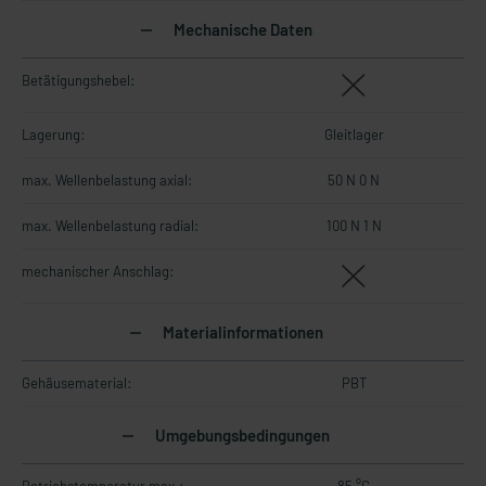
Mechanische Daten
Betätigungshebel:
Lagerung:
Gleitlager
max. Wellenbelastung axial:
50 N 0 N
max. Wellenbelastung radial:
100 N 1 N
mechanischer Anschlag:
Materialinformationen
Gehäusematerial:
PBT
Umgebungsbedingungen