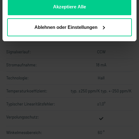
ablehnen.
Akzeptiere Alle
Lastwiderstand min.:
-
MTTF:
101 a
Ablehnen oder Einstellungen
Signalaktualisierungsrate:
2000 Hz
Signalverlauf:
CCW
Stromaufnahme:
18 mA
Technologie:
Hall
Temperaturkoeffizient:
typ. ±250 ppm/K typ. +-250 ppm/K
Typischer Linearitätsfehler:
±1,0°
Verpolungsschutz:
Winkelmessbereich:
60 °