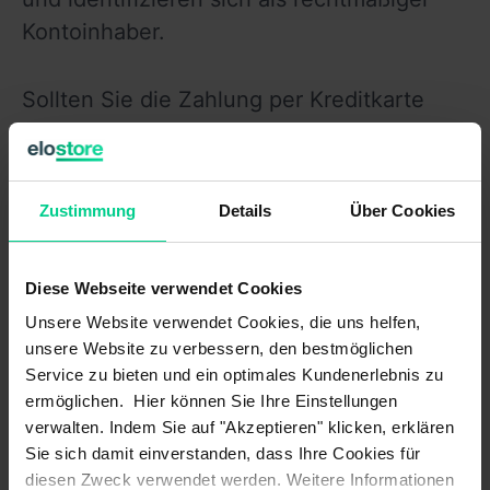
Kontoinhaber.
Sollten Sie die Zahlung per Kreditkarte 
gewählt haben, erfolgt die Belastung zu 
dem Zeitpunkt, an welchem wir Ihre 
Bestellung zum Versand bringen.                 
Zustimmung
Details
Über Cookies
Ihre Bestellung können Sie bequem mit 
Diese Webseite verwendet Cookies
Kreditkarten von Visa, MasterCard inkl. 
Unsere Website verwendet Cookies, die uns helfen,
Maestro bezahlen.
unsere Website zu verbessern, den bestmöglichen
Service zu bieten und ein optimales Kundenerlebnis zu
ermöglichen. Hier können Sie Ihre Einstellungen
verwalten. Indem Sie auf "Akzeptieren" klicken, erklären
Sie sich damit einverstanden, dass Ihre Cookies für
diesen Zweck verwendet werden. Weitere Informationen