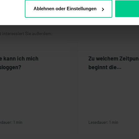
ahlung
Ablehnen oder Einstellungen
ferung / Versand
ne Bestellung
ht interessiert Sie außerdem:
e kann ich mich
Zu welchem Zeitpun
sloggen?
beginnt die
Gewährleistung?
dauer: 1 min
Lesedauer: 1 min