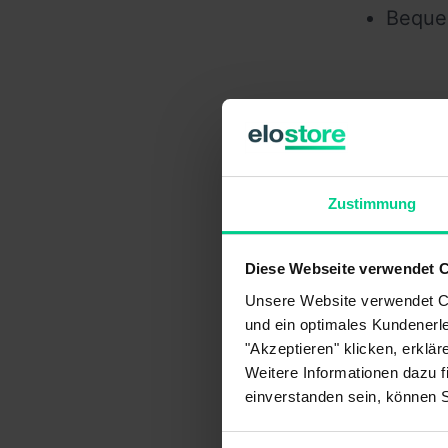
Bequem
Verw
Zustimmung
See other
All
Diese Webseite verwendet 
New
Unsere Website verwendet Co
Anm
und ein optimales Kundenerle
Gar
"Akzeptieren" klicken, erklä
Art
Weitere Informationen dazu f
Pre
einverstanden sein, können 
Kun
Rüc