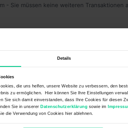
 - Sie müssen keine weiteren Transaktionen 
andte Themen
Details
 articles in:
gemein
Cookies
sletter
okies, die uns helfen, unsere Website zu verbessern, den best
eldung / Abmeldung
bnis zu ermöglichen. Hier können Sie Ihre Einstellungen verwal
antie / Gewährleistung
ren Sie sich damit einverstanden, dass Ihre Cookies für diesen
ikel / Sortiment
inden Sie in unserer
Datenschutzerklärung
sowie im
Impress
ispolitik
Sie die Verwendung von Cookies hier ablehnen.
denkonto
ksendung