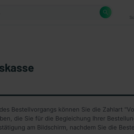
Sc
skasse
ngs können Sie die Zahlart "Vorauskasse" auswählen.                                                                    
ben, die Sie für die Begleichung Ihrer Bestellung
stätigung am Bildschirm, nachdem Sie die Beste