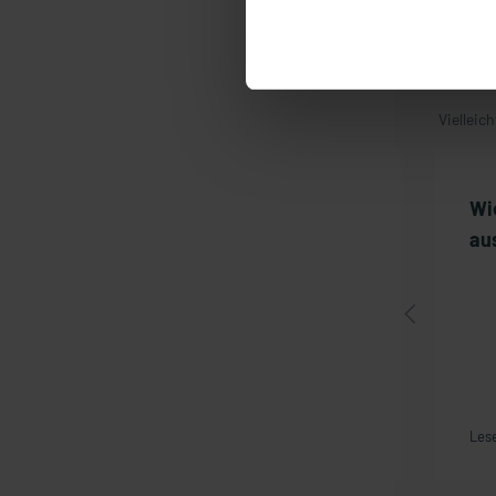
Bez
Lie
Mei
Vielleic
Welche Zahlungsarten
Wi
stehen mir zur Verfügung?
au
Lesedauer: 1 min
Lese