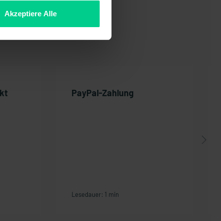
Akzeptiere Alle
kt
PayPal-Zahlung
Lesedauer: 1 min