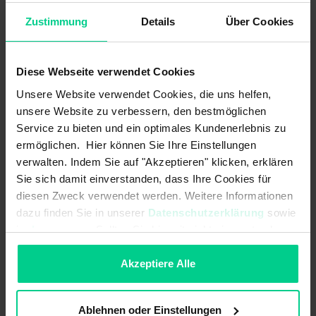
76,29 €*
Zustimmung
Details
Über Cookies
Artikelnummer: 201120-5
verfügbar (22 Stk.), Lieferzeit 1-3 Tage
Diese Webseite verwendet Cookies
Unsere Website verwendet Cookies, die uns helfen,
unsere Website zu verbessern, den bestmöglichen
Service zu bieten und ein optimales Kundenerlebnis zu
ermöglichen. Hier können Sie Ihre Einstellungen
verwalten. Indem Sie auf "Akzeptieren" klicken, erklären
Sie sich damit einverstanden, dass Ihre Cookies für
diesen Zweck verwendet werden. Weitere Informationen
dazu finden Sie in unserer
Datenschutzerklärung
sowie
im
Impressum
. Sollten Sie hiermit nicht einverstanden
sein, können Sie die Verwendung von Cookies hier
ablehnen.
Akzeptiere Alle
Miniatur Schwimmerschalter - 201820 - Öffner, 48V, PVC, Gewinde
PG3/8, 1m Kabel
Ablehnen oder Einstellungen
61,17 €*