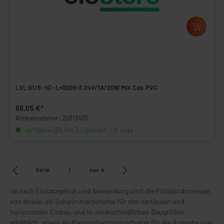
LVL G1/8 -1C- L=0028-3 24V/1A/20W MIX Cab.PVC
68,05 €*
Artikelnummer: 20313401
verfügbar (24 Stk.), Lieferzeit 1-3 Tage
Seite
von
4
Je nach Einsatzgebiet und Anwendung sind die Füllstandsmesser
von elobau als Schwimmerschalter für den vertikalen und
horizontalen Einbau und in unterschiedlichen Baugrößen
erhältlich, sowie als Klappschwimmerschalter für die Ausgabe von