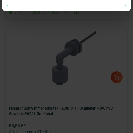
Artikelnummer: 201820
verfügbar (39 Stk.), Lieferzeit 1-3 Tage
Miniatur Schwimmerschalter - 201810-3 - Schließer, 48V, PVC,
Gewinde PG3/8, 3m Kabel
68,85 €*
Artikelnummer: 201810-3