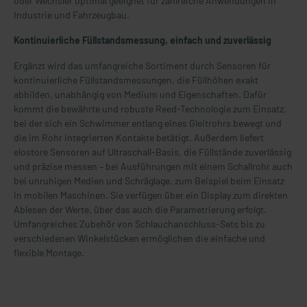
oder Wechsler optimal geeignet für zahlreiche Anwendungen in
Industrie und Fahrzeugbau.
Kontinuierliche Füllstandsmessung, einfach und zuverlässig
Ergänzt wird das umfangreiche Sortiment durch Sensoren für
kontinuierliche Füllstandsmessungen, die Füllhöhen exakt
abbilden, unabhängig von Medium und Eigenschaften. Dafür
kommt die bewährte und robuste Reed-Technologie zum Einsatz,
bei der sich ein Schwimmer entlang eines Gleitrohrs bewegt und
die im Rohr integrierten Kontakte betätigt. Außerdem liefert
elostore Sensoren auf Ultraschall-Basis, die Füllstände zuverlässig
und präzise messen – bei Ausführungen mit einem Schallrohr auch
bei unruhigen Medien und Schräglage, zum Beispiel beim Einsatz
in mobilen Maschinen. Sie verfügen über ein Display zum direkten
Ablesen der Werte, über das auch die Parametrierung erfolgt.
Umfangreiches Zubehör von Schlauchanschluss-Sets bis zu
verschiedenen Winkelstücken ermöglichen die einfache und
flexible Montage.