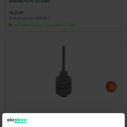
Gewinde PG1/8, 5m Kabel
74,22 €*
Artikelnummer: 203020-5
verfügbar (40 Stk.), Lieferzeit 1-3 Tage
Miniatur Schwimmerschalter - 201120-5 - Öffner, 48V, PVC,
Gewinde PG3/8, 5m Kabel