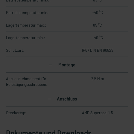
Betriebstemperatur max.:
85 °C
Betriebstemperatur min.:
-40 °C
Lagertemperatur max.:
85 °C
Lagertemperatur min.:
-40 °C
Schutzart:
IP67 DIN EN 60529
Montage
Anzugsdrehmoment für
2,5 N m
Befestigungsschrauben:
Anschluss
Steckertyp:
AMP Superseal 1.5
Dokumente und Downloads