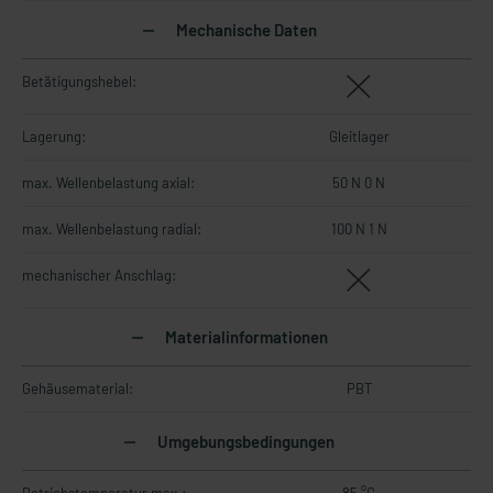
Mechanische Daten
Betätigungshebel:
Lagerung:
Gleitlager
max. Wellenbelastung axial:
50 N 0 N
max. Wellenbelastung radial:
100 N 1 N
mechanischer Anschlag:
Materialinformationen
Gehäusematerial:
PBT
Umgebungsbedingungen