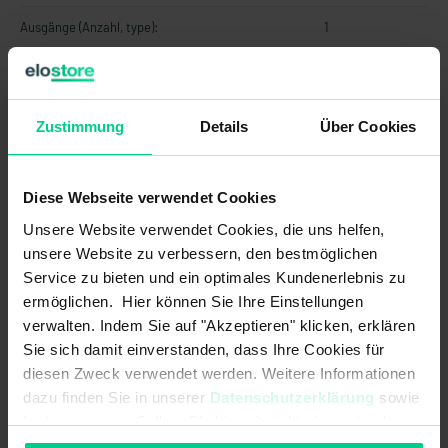
Ausgänge (Anzahl, type):
1
Betriebsspannung max.:
30 V DC
Betriebsspannung min.:
10 V DC
Zustimmung
Details
Über Cookies
EMV Erdbaumaschinen und
DIN EN ISO 13766-1<br>pulse "load
Baumaschinen (Norm):
dump": max. voltage 35V (absolute)
Diese Webseite verwendet Cookies
EMV Flurförderzeuge (Norm):
DIN EN 12895
Unsere Website verwendet Cookies, die uns helfen,
unsere Website zu verbessern, den bestmöglichen
EMV Land- und forstwirtschaftliche
EN ISO 14982<br>pulse 5b: max.
Maschinen (Norm):
voltage 35V (absolute), functional
Service zu bieten und ein optimales Kundenerlebnis zu
status C for pulse 1 and 4
ermöglichen. Hier können Sie Ihre Einstellungen
verwalten. Indem Sie auf "Akzeptieren" klicken, erklären
Kurzschlussfestigkeit zu GND:
Sie sich damit einverstanden, dass Ihre Cookies für
diesen Zweck verwendet werden. Weitere Informationen
Kurzschlussfestigkeit zu
dazu finden Sie in unserer
Datenschutzerklärung
sowie
Versorgung:
im
Impressum
. Sollten Sie hiermit nicht einverstanden
sein, können Sie die Verwendung von Cookies hier
Lastwiderstand max.:
250 Ohm