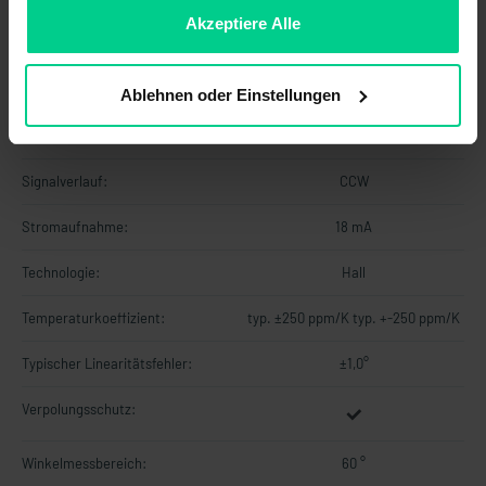
ablehnen.
Akzeptiere Alle
Lastwiderstand min.:
-
MTTF:
101 a
Ablehnen oder Einstellungen
Signalaktualisierungsrate:
2000 Hz
Signalverlauf:
CCW
Stromaufnahme:
18 mA
Technologie:
Hall
Temperaturkoeffizient:
typ. ±250 ppm/K typ. +-250 ppm/K
Typischer Linearitätsfehler:
±1,0°
Verpolungsschutz:
Winkelmessbereich:
60 °