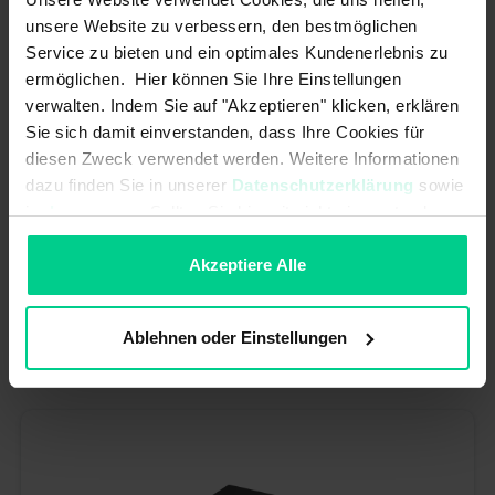
unsere Website zu verbessern, den bestmöglichen
Service zu bieten und ein optimales Kundenerlebnis zu
ermöglichen. Hier können Sie Ihre Einstellungen
verwalten. Indem Sie auf "Akzeptieren" klicken, erklären
Sie sich damit einverstanden, dass Ihre Cookies für
diesen Zweck verwendet werden. Weitere Informationen
dazu finden Sie in unserer
Datenschutzerklärung
sowie
im
Impressum
. Sollten Sie hiermit nicht einverstanden
sein, können Sie die Verwendung von Cookies hier
Betätiger für Sicherheitssensoren - 30420000VS - Zubehör Serie
117/171/120
ablehnen.
Akzeptiere Alle
53,52 €*
Artikelnummer: 30420000VS
Ablehnen oder Einstellungen
verfügbar (80 Stk.), Lieferzeit 1-3 Tage