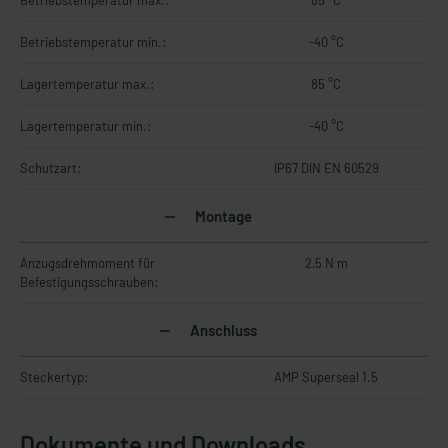
Betriebstemperatur max.:
85 °C
Betriebstemperatur min.:
-40 °C
Lagertemperatur max.:
85 °C
Lagertemperatur min.:
-40 °C
Schutzart:
IP67 DIN EN 60529
Montage
Anzugsdrehmoment für
2,5 N m
Befestigungsschrauben:
Anschluss
Steckertyp:
AMP Superseal 1.5
Dokumente und Downloads