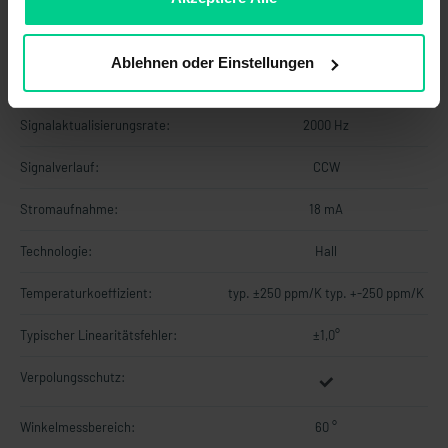
Lastwiderstand min.:
-
Ablehnen oder Einstellungen
MTTF:
101 a
Signalaktualisierungsrate:
2000 Hz
Signalverlauf:
CCW
Stromaufnahme:
18 mA
Technologie:
Hall
Temperaturkoeffizient:
typ. ±250 ppm/K typ. +-250 ppm/K
Typischer Linearitätsfehler:
±1,0°
Verpolungsschutz:
Winkelmessbereich:
60 °