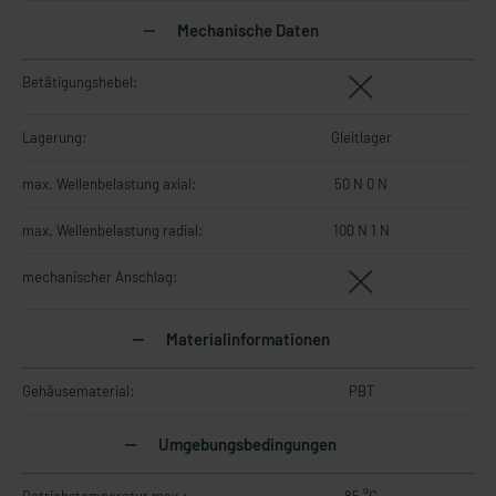
Mechanische Daten
Betätigungshebel:
Lagerung:
Gleitlager
max. Wellenbelastung axial:
50 N 0 N
max. Wellenbelastung radial:
100 N 1 N
mechanischer Anschlag:
Materialinformationen
Gehäusematerial:
PBT
Umgebungsbedingungen