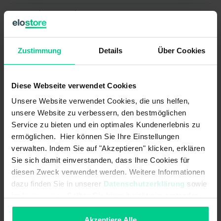
Ausgänge (Anzahl, type):
1
Betriebsspannung max.:
30 V DC
Zustimmung
Details
Über Cookies
Betriebsspannung min.:
10 V DC
EMV Erdbaumaschinen und
DIN EN ISO 13766-1<br>pulse "load
Baumaschinen (Norm):
dump": max. voltage 35V (absolute)
Diese Webseite verwendet Cookies
Unsere Website verwendet Cookies, die uns helfen,
EMV Flurförderzeuge (Norm):
DIN EN 12895
unsere Website zu verbessern, den bestmöglichen
Service zu bieten und ein optimales Kundenerlebnis zu
EMV Land- und forstwirtschaftliche
EN ISO 14982<br>pulse 5b: max.
Maschinen (Norm):
voltage 35V (absolute), functional
ermöglichen. Hier können Sie Ihre Einstellungen
status C for pulse 1 and 4
verwalten. Indem Sie auf "Akzeptieren" klicken, erklären
Sie sich damit einverstanden, dass Ihre Cookies für
Kurzschlussfestigkeit zu GND:
diesen Zweck verwendet werden. Weitere Informationen
dazu finden Sie in unserer
Datenschutzerklärung
sowie
Kurzschlussfestigkeit zu
im
Impressum
. Sollten Sie hiermit nicht einverstanden
Versorgung:
sein, können Sie die Verwendung von Cookies hier
ablehnen.
Akzeptiere Alle
Lastwiderstand max.:
250 Ohm