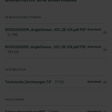
GEBRAUCHSANLEITUNGEN
9010020A00M_AngleSensor_V01_DE-EN.pdf PDF
download
5.1 MB
9010020K00M_AngleSensor_V01_DE-EN.pdf PDF
download
762 KB
DATENBLÄTTER
Technische Zeichnungen TIF
37 KB
download
ANLEITUNGEN
Gebrauchsanleitung PDF
1.9 MB
download