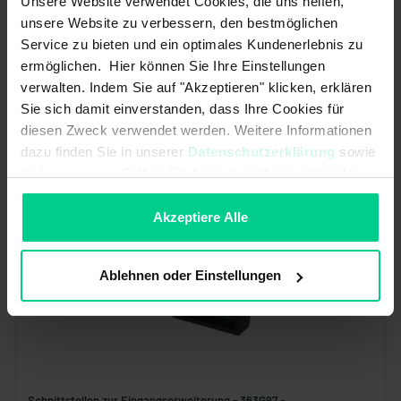
Unsere Website verwendet Cookies, die uns helfen,
Schnittstellen zur Eingangserweiterung - 363V97 -
unsere Website zu verbessern, den bestmöglichen
Schließer/Schließer
Service zu bieten und ein optimales Kundenerlebnis zu
ermöglichen. Hier können Sie Ihre Einstellungen
191,70 €*
verwalten. Indem Sie auf "Akzeptieren" klicken, erklären
Artikelnummer: 363V97
Sie sich damit einverstanden, dass Ihre Cookies für
verfügbar (16 Stk.), Lieferzeit 1-3 Tage
diesen Zweck verwendet werden. Weitere Informationen
dazu finden Sie in unserer
Datenschutzerklärung
sowie
im
Impressum
. Sollten Sie hiermit nicht einverstanden
sein, können Sie die Verwendung von Cookies hier
ablehnen.
Akzeptiere Alle
Ablehnen oder Einstellungen
Schnittstellen zur Eingangserweiterung - 363G97 -