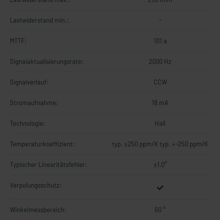
Lastwiderstand min.:
-
MTTF:
101 a
Signalaktualisierungsrate:
2000 Hz
Signalverlauf:
CCW
Stromaufnahme:
18 mA
Technologie:
Hall
Temperaturkoeffizient:
typ. ±250 ppm/K typ. +-250 ppm/K
Typischer Linearitätsfehler:
±1,0°
Verpolungsschutz:
Winkelmessbereich:
60 °