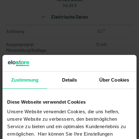
145,89 €
Elektrische Daten
Auflösung:
0,1 °
Ausgangssignal
12 mA
Mittelstellung/Nulllage:
Ausgangssignal
-
Mittelstellung/Nulllage:
Zustimmung
Details
Über Cookies
Ausgangssignal max.:
20 mA
Ausgangssignal max.:
-
Diese Webseite verwendet Cookies
Ausgangssignal min.:
4 mA
Unsere Website verwendet Cookies, die uns helfen,
unsere Website zu verbessern, den bestmöglichen
Ausgangssignal min.:
-
Service zu bieten und ein optimales Kundenerlebnis zu
ermöglichen. Hier können Sie Ihre Einstellungen
Ausgänge:
4...20mA