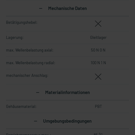
Mechanische Daten
Betätigungshebel:
Lagerung:
Gleitlager
max. Wellenbelastung axial:
50 N 0 N
max. Wellenbelastung radial:
100 N 1 N
mechanischer Anschlag:
Materialinformationen
Gehäusematerial:
PBT
Umgebungsbedingungen