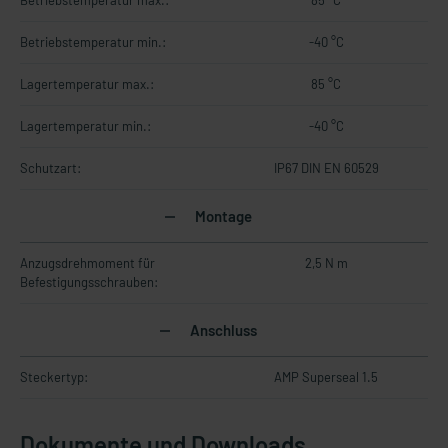
Betriebstemperatur max.:
85 °C
Betriebstemperatur min.:
-40 °C
Lagertemperatur max.:
85 °C
Lagertemperatur min.:
-40 °C
Schutzart:
IP67 DIN EN 60529
Montage
Anzugsdrehmoment für
2,5 N m
Befestigungsschrauben:
Anschluss
Steckertyp:
AMP Superseal 1.5
Dokumente und Downloads