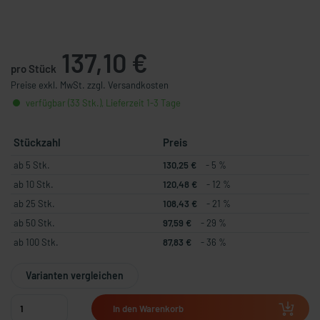
137,10 €
pro Stück
Preise exkl. MwSt. zzgl. Versandkosten
verfügbar (33 Stk.), Lieferzeit 1-3 Tage
Stückzahl
Preis
ab 5 Stk.
130,25 €
- 5 %
ab 10 Stk.
120,48 €
- 12 %
ab 25 Stk.
108,43 €
- 21 %
ab 50 Stk.
97,59 €
- 29 %
ab 100 Stk.
87,83 €
- 36 %
Varianten vergleichen
In den Warenkorb