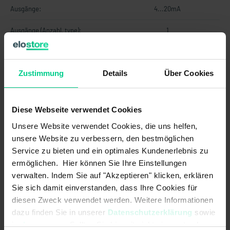
Ausgänge:
4...20mA
Ausgänge (Anzahl, type):
1
Betriebsspannung max.:
30 V DC
Zustimmung
Details
Über Cookies
Betriebsspannung min.:
10 V DC
EMV Erdbaumaschinen und
DIN EN ISO 13766-1<br>pulse "load
Baumaschinen (Norm):
dump": max. voltage 35V (absolute)
Diese Webseite verwendet Cookies
Unsere Website verwendet Cookies, die uns helfen,
EMV Flurförderzeuge (Norm):
DIN EN 12895
unsere Website zu verbessern, den bestmöglichen
EMV Land- und forstwirtschaftliche
EN ISO 14982<br>pulse 5b: max.
Service zu bieten und ein optimales Kundenerlebnis zu
Maschinen (Norm):
voltage 35V (absolute), functional
ermöglichen. Hier können Sie Ihre Einstellungen
status C for pulse 1 and 4
verwalten. Indem Sie auf "Akzeptieren" klicken, erklären
Sie sich damit einverstanden, dass Ihre Cookies für
Kurzschlussfestigkeit zu GND:
diesen Zweck verwendet werden. Weitere Informationen
dazu finden Sie in unserer
Datenschutzerklärung
sowie
Kurzschlussfestigkeit zu
im
Impressum
. Sollten Sie hiermit nicht einverstanden
Versorgung: