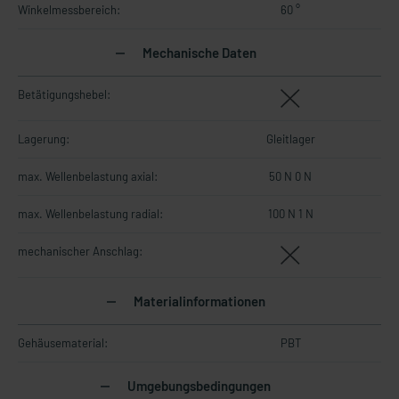
Winkelmessbereich:
60 °
Mechanische Daten
Betätigungshebel:
Lagerung:
Gleitlager
max. Wellenbelastung axial:
50 N 0 N
max. Wellenbelastung radial:
100 N 1 N
mechanischer Anschlag:
Materialinformationen
Gehäusematerial:
PBT
Umgebungsbedingungen