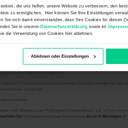
d
okies, die uns helfen, unsere Website zu verbessern, den best
bnis zu ermöglichen. Hier können Sie Ihre Einstellungen verwal
ktioniert die Rücksendung
ren Sie sich damit einverstanden, dass Ihre Cookies für diesen
inden Sie in unserer
Datenschutzerklärung
sowie im
Impress
ar herunterladen & vollständig ausfüllen
Sie die Verwendung von Cookies hier ablehnen.
 Sie auf vollständige Angaben wie Kundennummer, Artikelnummer, Grun
lar und Ware zurücksenden
Ablehnen oder Einstellungen
Sie das ausgefüllte Formular der Rücksendung bei und senden Sie das Pa
ng durch unser Qualitätsmanagement
ingang wird Ihre Rücksendung von unserem Qualitätsmanagement geprüft.
enrichtlinien entspricht.
eldung erhalten
halten nach Abschluss der Prüfung eine Rückmeldung - z.B. in Form einer 
beachten Sie:
Die Bearbeitung Ihrer Retoure kann
bis zu 14 Werktagen
ab 