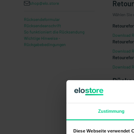
Retour
shop@elo.store
Wählen Sie 
Rücksendeformular
Rücksendeanschrift
Retourefor
So funktioniert die Rücksendung
Download R
Wichtige Hinweise -
Retourefor
Rückgabebedingungen
Download R
Retourefor
Download R
Rückse
Bitte sende
elostore G
Zustimmung
Untere Gra
88299 Leut
Diese Webseite verwendet 