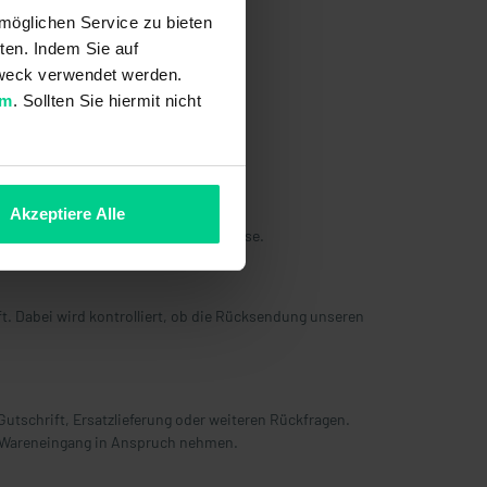
möglichen Service zu bieten
ten. Indem Sie auf
 Zweck verwendet werden.
um
. Sollten Sie hiermit nicht
d der Rücksendung etc.
Akzeptiere Alle
ket an die abgegebene Retourenadresse.
 Dabei wird kontrolliert, ob die Rücksendung unseren
Gutschrift, Ersatzlieferung oder weiteren Rückfragen.
Wareneingang in Anspruch nehmen.