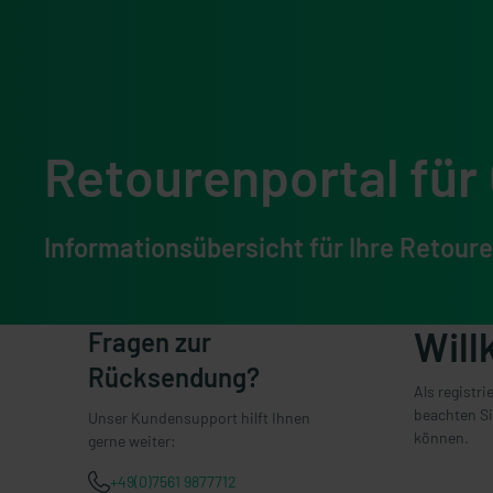
Retourenportal fü
Informationsübersicht für Ihre Retoure
Will
Fragen zur
Rücksendung?
Als registr
beachten S
Unser Kundensupport hilft Ihnen
können.
gerne weiter:
+49(0)7561 9877712