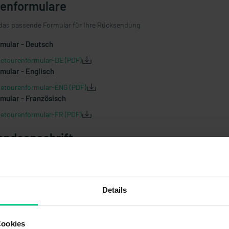
enformulare
das passende Formular für Ihre Rücksendung
mular - Deutsch
etourenformular-DE (PDF)
mular - Englisch
etourenformular-ENG (PDF)
mular - Französisch
etourenformular-FR (PDF)
ndeanschrift
n Sie Ihre Rücksendung an folgende Adresse
mbH & Co. KG
Details
benstraße 23
kirchen
Cookies