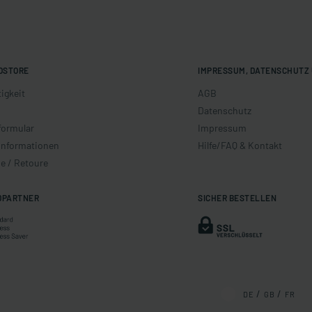
OSTORE
IMPRESSUM, DATENSCHUTZ 
igkeit
AGB
Datenschutz
formular
Impressum
informationen
Hilfe/FAQ & Kontakt
e / Retoure
DPARTNER
SICHER BESTELLEN
DE
GB
FR