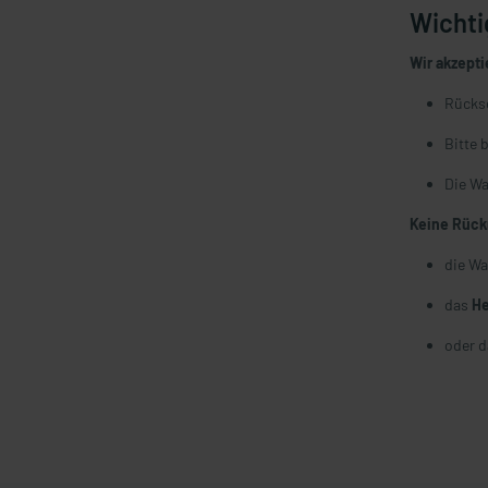
Wichti
Wir akzept
Rückse
Bitte 
Die Wa
Keine Rück
die W
das
He
oder d