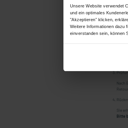
Deutschlan
Unsere Website verwendet Co
und ein optimales Kundenerle
So fun
"Akzeptieren" klicken, erklä
Weitere Informationen dazu f
Formul
einverstanden sein, können 
Achten
Formu
Legen 
Prüfu
Nach E
Retour
Rückm
Sie er
Bitte 