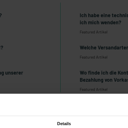
?
Ich habe eine techn
ich mich wenden?
Featured Artikel
i?
Welche Versandarten
Featured Artikel
ng unserer
Wo finde ich die Ko
Bezahlung von Vorka
Featured Artikel
Details