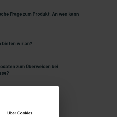
ische Frage zum Produkt. An wen kann
 bieten wir an?
ntodaten zum Überweisen bei
sse?
Über Cookies