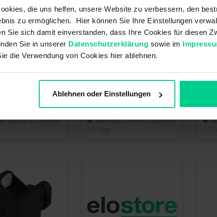
okies, die uns helfen, unsere Website zu verbessern, den best
bnis zu ermöglichen. Hier können Sie Ihre Einstellungen verwal
ren Sie sich damit einverstanden, dass Ihre Cookies für diesen
inden Sie in unserer
Datenschutzerklärung
sowie im
Impress
Sie die Verwendung von Cookies hier ablehnen.
shebel - 35053102 -
Winkelsensor 120° CCW/CW -
Wink
inkelsensor
424RD111G120 - 4-20mA
424A
Ablehnen oder Einstellungen
178,79 €*
118,
mmer: 35053102
Artikelnummer: 424RD111G120
Arti
r (50 Stk.), Lieferzeit
verfügbar (36 Stk.), Lieferzeit
ve
1-3 Tage
1-3 