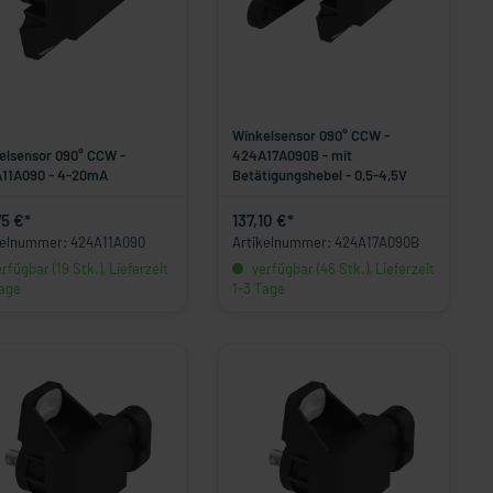
Winkelsensor 090° CCW -
elsensor 090° CCW -
424A17A090B - mit
11A090 - 4-20mA
Betätigungshebel - 0,5-4,5V
75 €*
137,10 €*
kelnummer: 424A11A090
Artikelnummer: 424A17A090B
rfügbar (19 Stk.), Lieferzeit
verfügbar (46 Stk.), Lieferzeit
Tage
1-3 Tage