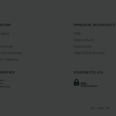
OSTORE
IMPRESSUM, DATENSCHUTZ 
igkeit
AGB
Datenschutz
formular
Impressum
informationen
Hilfe/FAQ & Kontakt
e / Retoure
DPARTNER
SICHER BESTELLEN
DE
GB
FR