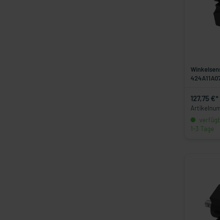
Winkelsen
424A11A07
127,75 €*
Artikelnu
verfügba
1-3 Tage