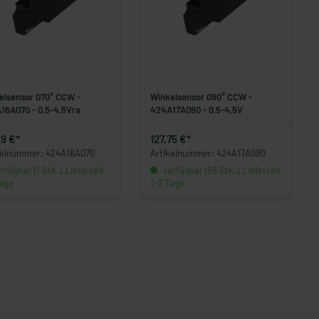
elsensor 070° CCW -
Winkelsensor 090° CCW -
16A070 - 0,5-4,5Vra
424A17A090 - 0,5-4,5V
29 €*
127,75 €*
kelnummer: 424A16A070
Artikelnummer: 424A17A090
rfügbar (1 Stk.), Lieferzeit
verfügbar (58 Stk.), Lieferzeit
Tage
1-3 Tage