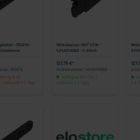
shebel - 350210 -
Winkelsensor 060° CCW -
Wink
inkelsensor
424A01A060 - 4-20mA
424A
127,75 €*
127,
mmer: 350210
Artikelnummer: 424A01A060
Arti
fertig in 25
verfügbar (241 Stk.),
ve
 Lieferzeit 1-3 Tage
Lieferzeit 1-3 Tage
1-3 