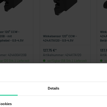
sor 120° CCW -
Wink
0B - mit
Winkelsensor 120° CCW -
424A
shebel - 0,5-4,5V
424A17A120 - 0,5-4,5V
Betä
127,75 €*
137,
mmer: 424A00A120B
Artikelnummer: 424A17A120
Arti
r (20 Stk.), Lieferzeit
verfügbar (56 Stk.), Lieferzeit
ve
1-3 Tage
1-3 
Details
Cookies