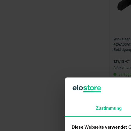
Winkelsen
424A00A12
Betätigung
137,10 €*
Artikelnu
verfügba
1-3 Tage
Zustimmung
Diese Webseite verwendet 