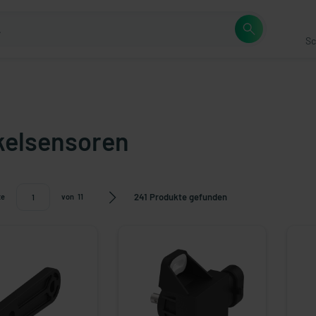
Sc
kelsensoren
241 Produkte gefunden
te
von
11