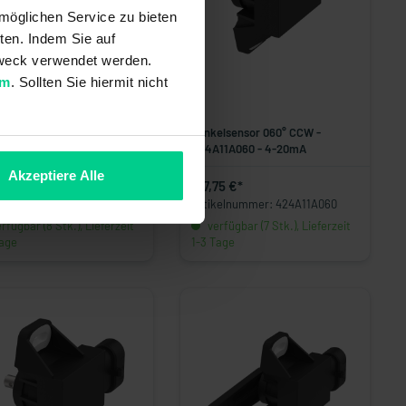
möglichen Service zu bieten
ten. Indem Sie auf
 Zweck verwendet werden.
um
. Sollten Sie hiermit nicht
elsensor 090° CCW -
Winkelsensor 060° CCW -
16A090 - 0,5-4,5Vra
424A11A060 - 4-20mA
Akzeptiere Alle
29 €*
127,75 €*
kelnummer: 424A16A090
Artikelnummer: 424A11A060
rfügbar (8 Stk.), Lieferzeit
verfügbar (7 Stk.), Lieferzeit
Tage
1-3 Tage