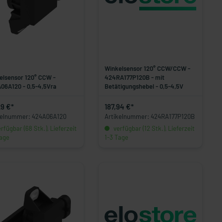
Winkelsensor 120° CCW/CCW -
elsensor 120° CCW -
424RA177P120B - mit
06A120 - 0,5-4,5Vra
Betätigungshebel - 0,5-4,5V
29 €*
187,94 €*
kelnummer: 424A06A120
Artikelnummer: 424RA177P120B
rfügbar (68 Stk.), Lieferzeit
verfügbar (12 Stk.), Lieferzeit
Tage
1-3 Tage