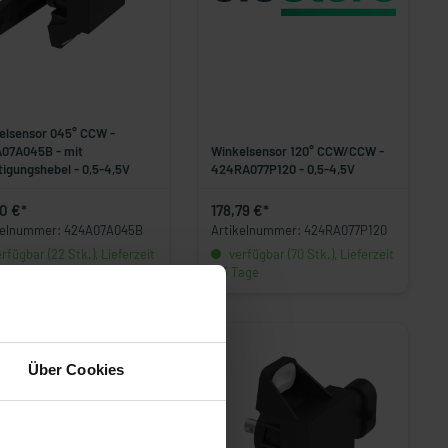
elsensor 045° CCW -
07A045B - mit
Winkelsensor 120° CCW/CCW -
tigungshebel - 0,5-4,5V
424RA077P120 - 0,5-4,5V
10 €*
178,79 €*
kelnummer: 424A07A045B
Artikelnummer: 424RA077P120
rfügbar (22 Stk.), Lieferzeit
verfügbar (70 Stk.), Lieferzeit
Tage
1-3 Tage
Über Cookies