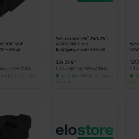
Winkelsensor 045° CW/CCW -
sor 070° CCW -
424D57045B - mit
Wink
0 - 4-20mA
Betätigungshebel - 0,5-4,5V
424A
224,36 €*
127,
mmer: 424A11A070
Artikelnummer: 424D57045B
Arti
r (18 Stk.), Lieferzeit
verfügbar (46 Stk.), Lieferzeit
ve
1-3 Tage
1-3 