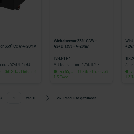
Winkelsensor 359° CCW -
Wink
sor 359° CCW 4-20mA
424D11359 - 4-20mA
424A
179,91 €*
118,
mmer: 424D1135901
Artikelnummer: 424D11359
Arti
r (50 Stk.), Lieferzeit
verfügbar (18 Stk.), Lieferzeit
ve
1-3 Tage
1-3 
241 Produkte gefunden
te
von
11