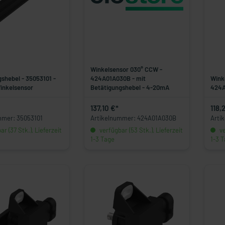
Winkelsensor 030° CCW -
shebel - 35053101 -
424A01A030B - mit
Wink
inkelsensor
Betätigungshebel - 4-20mA
424A
137,10 €*
118,
mmer: 35053101
Artikelnummer: 424A01A030B
Arti
r (37 Stk.), Lieferzeit
verfügbar (53 Stk.), Lieferzeit
ve
1-3 Tage
1-3 