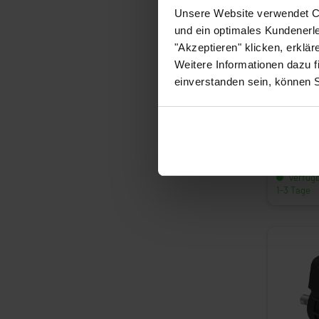
Unsere Website verwendet Co
und ein optimales Kundenerle
"Akzeptieren" klicken, erklä
Weitere Informationen dazu f
einverstanden sein, können 
Betätigung
Zubehör W
10,74 €*
Artikelnu
verfügba
1-3 Tage