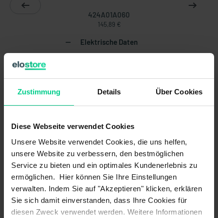
424A01A060
145,89 €
Elektrische Daten
Auflösung:
0,1 °
Ausgangssignal
12 mA
Zustimmung
Details
Über Cookies
Mittelstellung/Nulllage:
Ausgangssignal
-
Mittelstellung/Nulllage:
Diese Webseite verwendet Cookies
Unsere Website verwendet Cookies, die uns helfen,
Ausgangssignal max.:
20 mA
unsere Website zu verbessern, den bestmöglichen
Service zu bieten und ein optimales Kundenerlebnis zu
Ausgangssignal max.:
-
ermöglichen. Hier können Sie Ihre Einstellungen
Ausgangssignal min.:
4 mA
verwalten. Indem Sie auf "Akzeptieren" klicken, erklären
Sie sich damit einverstanden, dass Ihre Cookies für
Ausgangssignal min.:
-
diesen Zweck verwendet werden. Weitere Informationen