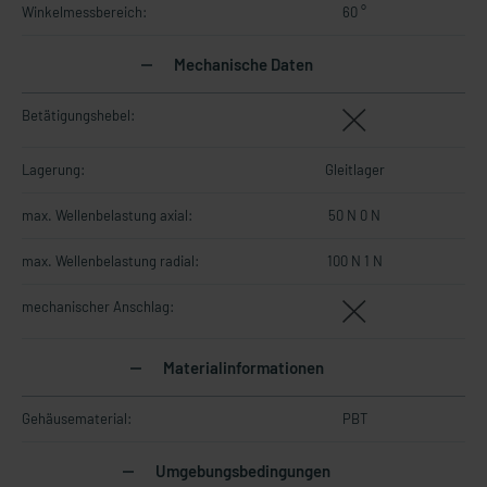
Winkelmessbereich:
60 °
Mechanische Daten
Betätigungshebel:
Lagerung:
Gleitlager
max. Wellenbelastung axial:
50 N 0 N
max. Wellenbelastung radial:
100 N 1 N
mechanischer Anschlag:
Materialinformationen
Gehäusematerial:
PBT
Umgebungsbedingungen