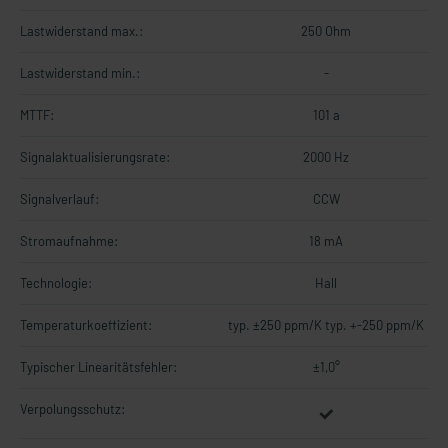
Lastwiderstand max.:
250 Ohm
Lastwiderstand min.:
-
MTTF:
101 a
Signalaktualisierungsrate:
2000 Hz
Signalverlauf:
CCW
Stromaufnahme:
18 mA
Technologie:
Hall
Temperaturkoeffizient:
typ. ±250 ppm/K typ. +-250 ppm/K
Typischer Linearitätsfehler:
±1,0°
Verpolungsschutz: