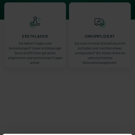
ERSTKLASSIG
UNKOMPLIZIERT
Sie haben Fragen oder
Sie sind mit einer Bestellung nicht
Anmerkungen? Unser erstklassiger
zufrieden und möchten etwas
Service hilft Ihnen gerne bei
umtauschen? Wir bieten Ihnen ein
allgemeinen und technischen Fragen
unkompliziertes
weiter.
Retourenmanagement.