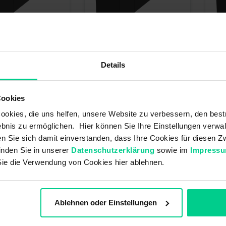
Sicherheitssensor - 117611E1-10 -
Sich
Details
ssensor - 117711E1 -
mit integrierter Auswertung,
- mit
ierter Auswertung
10m Kabel
10m 
Cookies
*
375,30 €*
397,
mer: 117711E1
Artikelnummer: 117611E1-10
Arti
okies, die uns helfen, unsere Website zu verbessern, den best
r (16 Stk.), Lieferzeit
verfügbar (7 Stk.), Lieferzeit
ve
bnis zu ermöglichen. Hier können Sie Ihre Einstellungen verwal
1-3 Tage
1-3 
ren Sie sich damit einverstanden, dass Ihre Cookies für diesen
inden Sie in unserer
Datenschutzerklärung
sowie im
Impress
Sie die Verwendung von Cookies hier ablehnen.
Ablehnen oder Einstellungen