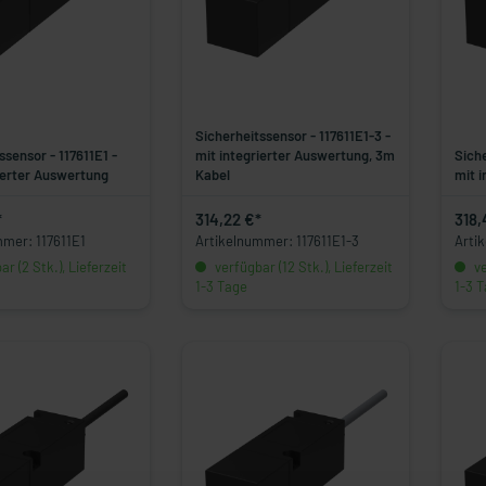
Sicherheitssensor - 117611E1-3 -
ssensor - 117611E1 -
mit integrierter Auswertung, 3m
Siche
ierter Auswertung
Kabel
mit 
*
314,22 €*
318,
mmer: 117611E1
Artikelnummer: 117611E1-3
Arti
r (2 Stk.), Lieferzeit
verfügbar (12 Stk.), Lieferzeit
ve
1-3 Tage
1-3 