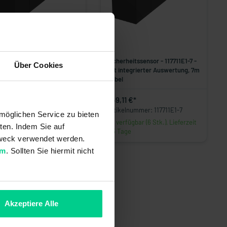
erheitssensor - 117614E1-10
Sicherheitssensor - 117711E1-7 -
Über Cookies
 integrierter Auswertung,
mit integrierter Auswertung, 7m
Kabel
Kabel
05 €*
349,11 €*
kelnummer: 117614E1-10
Artikelnummer: 117711E1-7
möglichen Service zu bieten
rfügbar (9 Stk.), Lieferzeit
verfügbar (6 Stk.), Lieferzeit
ten. Indem Sie auf
Tage
1-3 Tage
 Zweck verwendet werden.
um
. Sollten Sie hiermit nicht
Akzeptiere Alle