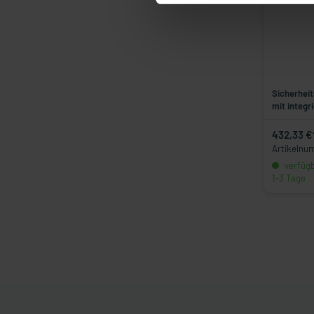
Sicherheit
mit integr
432,33 €
Artikelnu
verfügba
1-3 Tage