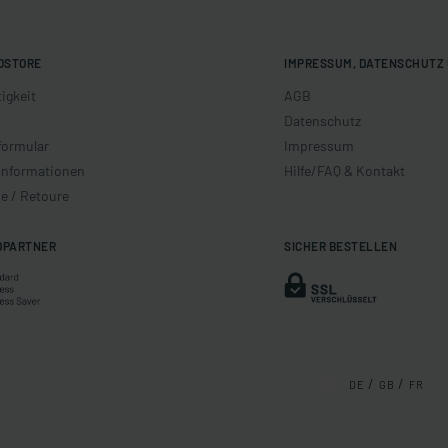
OSTORE
IMPRESSUM, DATENSCHUTZ 
igkeit
AGB
Datenschutz
formular
Impressum
informationen
Hilfe/FAQ & Kontakt
e / Retoure
DPARTNER
SICHER BESTELLEN
DE
GB
FR