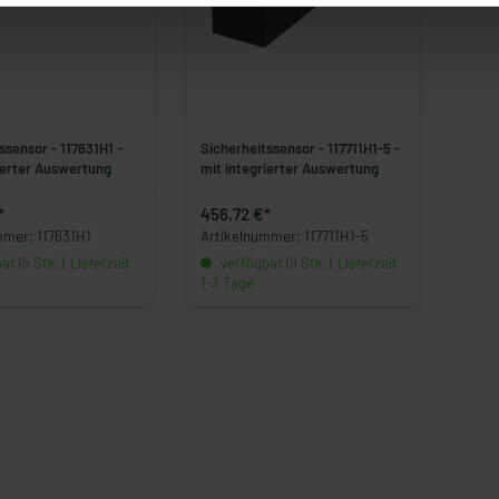
ssensor - 117631H1 -
Sicherheitssensor - 117711H1-5 -
ierter Auswertung
mit integrierter Auswertung
*
456,72 €*
mmer: 117631H1
Artikelnummer: 117711H1-5
r (5 Stk.), Lieferzeit
verfügbar (9 Stk.), Lieferzeit
1-3 Tage