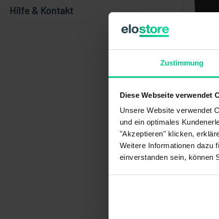
Hilfe & Kontakt
Zustimmung
Sicherheit
mit integr
Diese Webseite verwendet 
296,76 €
Artikelnum
Unsere Website verwendet Co
verfügba
und ein optimales Kundenerle
1-3 Tage
"Akzeptieren" klicken, erklä
Weitere Informationen dazu f
einverstanden sein, können 