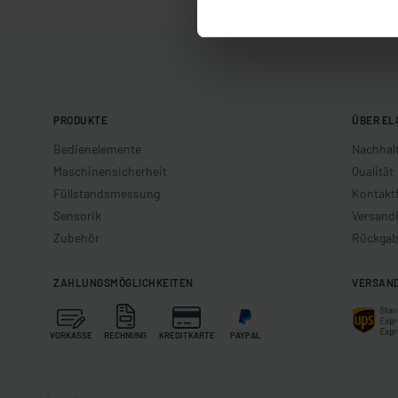
PRODUKTE
ÜBER EL
Bedienelemente
Nachhalt
Maschinensicherheit
Qualität
Füllstandsmessung
Kontakt
Sensorik
Versand
Zubehör
Rückgab
ZAHLUNGSMÖGLICHKEITEN
VERSAN
VORKASSE
RECHNUNG
KREDITKARTE
PAYPAL