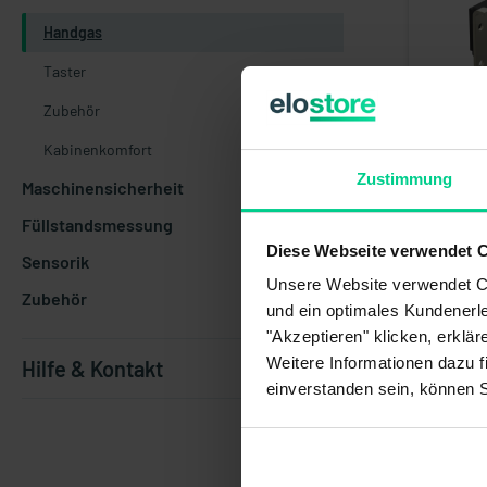
Handgas
Taster
Zubehör
Handgas -
Kabinenkomfort
Betriebss
Ausgangss
Zustimmung
Maschinensicherheit
148,52 €
Füllstandsmessung
Artikelnu
Diese Webseite verwendet 
Sensorik
verfügba
Unsere Website verwendet Co
1-3 Tage
Zubehör
und ein optimales Kundenerle
"Akzeptieren" klicken, erklä
Weitere Informationen dazu f
Hilfe & Kontakt
einverstanden sein, können 