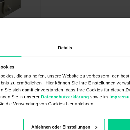
 351H008A6 -
pannung 4,5-5,5VDC,
ignal 0,5-4,5V
Details
*
mmer: 351H008A6
Cookies
r (87 Stk.), Lieferzeit
okies, die uns helfen, unsere Website zu verbessern, den best
bnis zu ermöglichen. Hier können Sie Ihre Einstellungen verwal
ren Sie sich damit einverstanden, dass Ihre Cookies für diesen
inden Sie in unserer
Datenschutzerklärung
sowie im
Impress
Sie die Verwendung von Cookies hier ablehnen.
Ablehnen oder Einstellungen