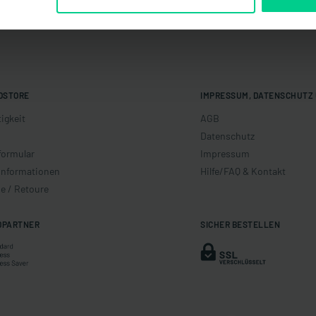
OSTORE
IMPRESSUM, DATENSCHUTZ 
igkeit
AGB
Datenschutz
formular
Impressum
informationen
Hilfe/FAQ & Kontakt
e / Retoure
DPARTNER
SICHER BESTELLEN