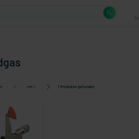
Sc
dgas
1 Produkte gefunden
te
von
1