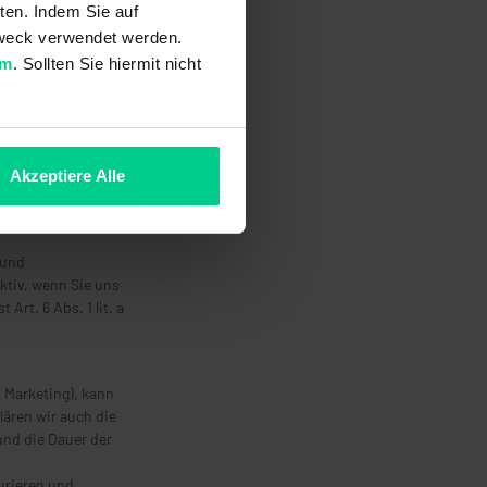
ht, die sich je
ten. Indem Sie auf
tellungen Ihres
 Zweck verwendet werden.
um
. Sollten Sie hiermit nicht
Webseiten und sind
ionen nutzen
men
en. Ein
Akzeptiere Alle
Cookies können wir
eitung ist gemäß
 und
ktiv, wenn Sie uns
Art. 6 Abs. 1 lit. a
 Marketing), kann
lären wir auch die
und die Dauer der
urieren und