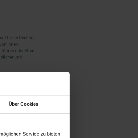
 auf Ihrem Rechner
 von Ihnen
führen oder Viren
ndlicher und
nden erläutert
Über Cookies
en. Diese
 Ihres Browsers der
t werden, wenn Sie
ie sich ausloggen
möglichen Service zu bieten