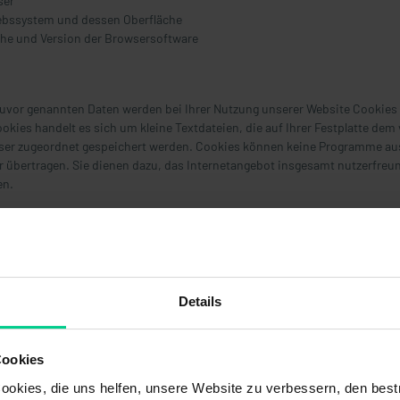
ser
iebssystem und dessen Oberfläche
che und Version der Browsersoftware
zuvor genannten Daten werden bei Ihrer Nutzung unserer Website Cookies
ookies handelt es sich um kleine Textdateien, die auf Ihrer Festplatte dem
er zugeordnet gespeichert werden. Cookies können keine Programme aus
 übertragen. Sie dienen dazu, das Internetangebot insgesamt nutzerfreu
en.
es:
t folgende Arten von Cookies, deren Umfang und Funktionsweise im Folge
Details
n- Cookies
werden automatisiert gelöscht, wenn Sie den Browser schließ
ern eine sogenannte Session-ID, mit welcher sich verschiedene Anfragen
samen Sitzung zuordnen lassen. Dadurch kann Ihr Rechner wiedererkann
Cookies
sere Website zurückkehren. Die Session-Cookies werden gelöscht, wenn S
okies, die uns helfen, unsere Website zu verbessern, den best
en Browser schließen.