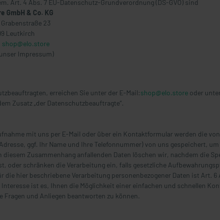
gem. Art. 4 Abs. 7 EU-Datenschutz-Grundverordnung (DS-GVO) sind
re GmbH & Co. KG
 Grabenstraße 23
9 Leutkirch
:
shop@elo.store
 unser Impressum)
zbeauftragten, erreichen Sie unter der E-Mail:
shop@elo.store
oder unte
dem Zusatz „der Datenschutzbeauftragte“.
ufnahme mit uns per E-Mail oder über ein Kontaktformular werden die von
-Adresse, ggf. Ihr Name und Ihre Telefonnummer) von uns gespeichert, um 
in diesem Zusammenhang anfallenden Daten löschen wir, nachdem die Sp
ist, oder schränken die Verarbeitung ein, falls gesetzliche Aufbewahrungsp
r die hier beschriebene Verarbeitung personenbezogener Daten ist Art. 6 Ab
 Interesse ist es, Ihnen die Möglichkeit einer einfachen und schnellen K
re Fragen und Anliegen beantworten zu können.