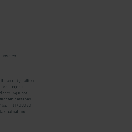
r unseren
 Ihnen mitgeteilten
Ihre Fragen zu
eicherung nicht
flichten bestehen.
s. 1 lit f) DSGVO.
ontaktaufnahme