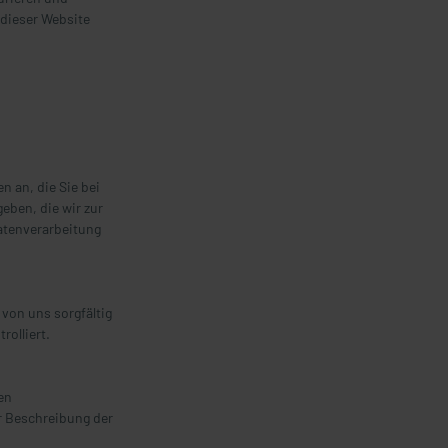
 dieser Website
 an, die Sie bei
eben, die wir zur
Datenverarbeitung
 von uns sorgfältig
olliert.
en
r Beschreibung der