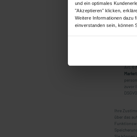
Perma
und ein optimales Kundenerle
nach C
"Akzeptieren" klicken, erklä
Browse
Weitere Informationen dazu f
Essenz
einverstanden sein, können 
notwen
könne
Statis
Nutzun
unmitt
die Re
Art. 6 
Market
person
zuvor I
DSGVO
Ihre Zustim
über das au
Funktionswe
Speicherung
Sie können 