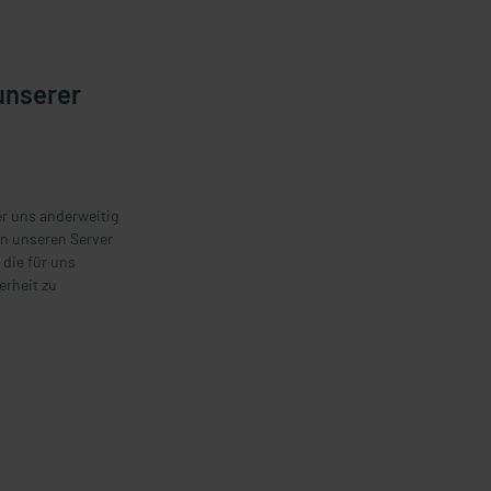
unserer
er uns anderweitig
an unseren Server
 die für uns
erheit zu