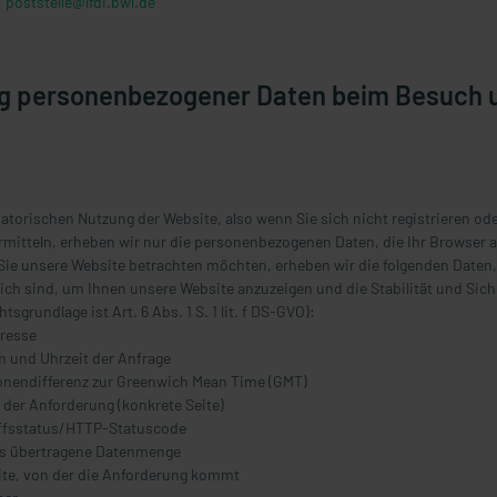
:
poststelle@lfdi.bwl.de
g personenbezogener Daten beim Besuch 
matorischen Nutzung der Website, also wenn Sie sich nicht registrieren od
mitteln, erheben wir nur die personenbezogenen Daten, die Ihr Browser 
Sie unsere Website betrachten möchten, erheben wir die folgenden Daten,
lich sind, um Ihnen unsere Website anzuzeigen und die Stabilität und Sich
sgrundlage ist Art. 6 Abs. 1 S. 1 lit. f DS-GVO):
dresse
m und Uhrzeit der Anfrage
zonendifferenz zur Greenwich Mean Time (GMT)
t der Anforderung (konkrete Seite)
iffsstatus/HTTP-Statuscode
ils übertragene Datenmenge
ite, von der die Anforderung kommt