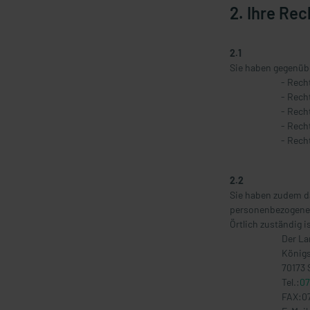
2. Ihre Rec
2.1
Sie haben gegenübe
- Rech
- Rech
- Rech
- Rech
- Rech
2.2
Sie haben zudem da
personenbezogenen
Örtlich zuständig i
Der La
Königs
70173 
Tel.:
07
FAX:
0