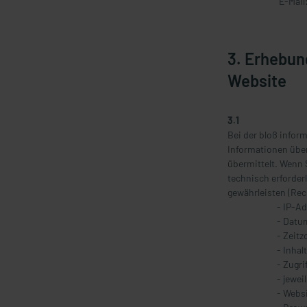
E-Mail
3. Erhebun
Website
3.1
Bei der bloß infor
Informationen über
übermittelt. Wenn 
technisch erforder
gewährleisten (Recht
- IP-A
- Datu
- Zeit
- Inhal
- Zugr
- jewe
- Webs