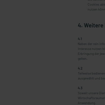
Cookies able
nutzen kön
4. Weitere
4.1
Neben der rein inf
Interesse nutzen k
Erbringung der jew
gelten.
4.2
Teilweise bedienen 
ausgewählt und bea
4.3
Soweit unsere Dien
Wirtschaftsraumen 
Anwendung.