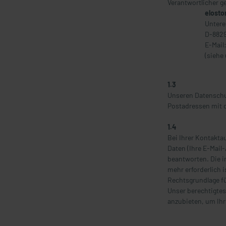
Verantwortlicher 
elosto
Untere
D-8829
E-Mail
(siehe
1.3
Unseren Datenschut
Postadressen mit 
1.4
Bei Ihrer Kontakta
Daten (Ihre E-Mail
beantworten. Die 
mehr erforderlich 
Rechtsgrundlage fü
Unser berechtigtes
anzubieten, um Ih