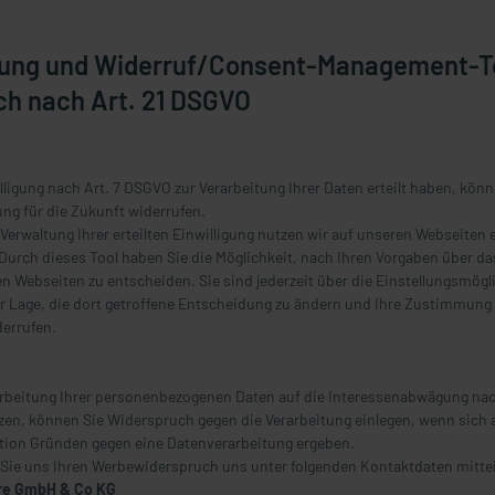
igung und Widerruf/Consent-Management-T
h nach Art. 21 DSGVO
illigung nach Art. 7 DSGVO zur Verarbeitung Ihrer Daten erteilt haben, könn
ung für die Zukunft widerrufen.
Verwaltung Ihrer erteilten Einwilligung nutzen wir auf unseren Webseiten 
urch dieses Tool haben Sie die Möglichkeit, nach Ihren Vorgaben über da
n Webseiten zu entscheiden. Sie sind jederzeit über die Einstellungsmögl
er Lage, die dort getroffene Entscheidung zu ändern und Ihre Zustimmung 
derrufen.
arbeitung Ihrer personenbezogenen Daten auf die Interessenabwägung nach 
zen, können Sie Widerspruch gegen die Verarbeitung einlegen, wenn sich a
tion Gründen gegen eine Datenverarbeitung ergeben.
ie uns Ihren Werbewiderspruch uns unter folgenden Kontaktdaten mittei
re GmbH & Co KG