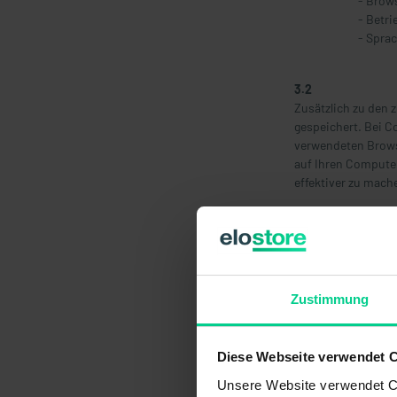
- Brow
- Betr
- Spra
3.2
Zusätzlich zu den 
gespeichert. Bei C
verwendeten Brows
auf Ihren Computer
effektiver zu mach
3.3
Einsatz von Cooki
Diese Website nutz
werden:
Zustimmung
Sessio
speich
gemein
Diese Webseite verwendet 
auf un
Unsere Website verwendet Co
oder d