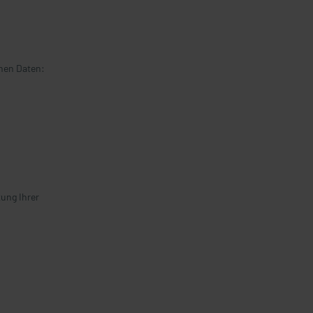
nen Daten:
ung Ihrer