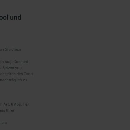
ool und
en Sie diese
ein sog. Consent
s Setzen von
ichkeiten des Tools
nachträglich zu
Art. 6 Abs. 1 e)
us Ihrer
len: