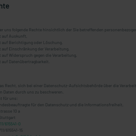
hte
r uns folgende Rechte hinsichtlich der Sie betreffenden personenbezoge
t auf Auskunft,
t auf Berichtigung oder Löschung,
t auf Einschränkung der Verarbeitung,
t auf Widerspruch gegen die Verarbeitung,
t auf Datenübertragbarkeit.
s Recht, sich bei einer Datenschutz-Aufsichtsbehörde über die Verarbeit
 Daten durch uns zu beschweren.
st für uns:
ndesbeauftragte für den Datenschutz und die Informationsfreiheit,
trasse 10 a
Stuttgart
11/615541-0
711/615541-15