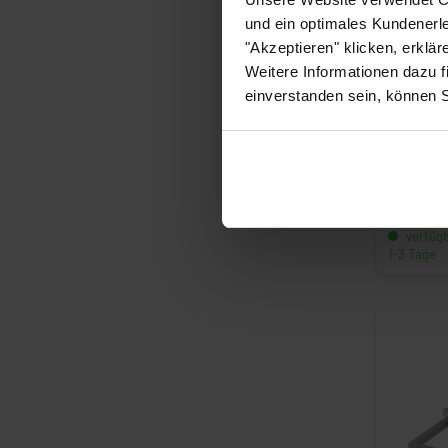
und ein optimales Kundenerle
"Akzeptieren" klicken, erklä
Weitere Informationen dazu f
einverstanden sein, können 
Sicherheit
ZMR1030V 
Zuhaltung
639,45 €
Artikelnu
verfügba
1-3 Tage