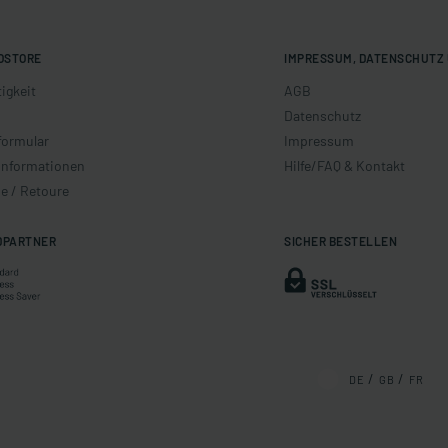
OSTORE
IMPRESSUM, DATENSCHUTZ 
igkeit
AGB
Datenschutz
formular
Impressum
informationen
Hilfe/FAQ & Kontakt
e / Retoure
DPARTNER
SICHER BESTELLEN
DE
GB
FR