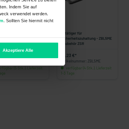
ten. Indem Sie auf
 Zweck verwendet werden.
um
. Sollten Sie hiermit nicht
Betätiger für
erheitszuhaltung - ZSA1121R
Sicherheitszuhaltung - ZBL5ME
rverriegelung mit Zuhaltung
- Zubehör ZSR
Akzeptiere Alle
82 €*
28,23 €*
kelnummer: ZSA1121R
Artikelnummer: ZBL5ME
rfügbar (5 Stk.), Lieferzeit
verfügbar (4 Stk.), Lieferzeit
Tage
1-3 Tage