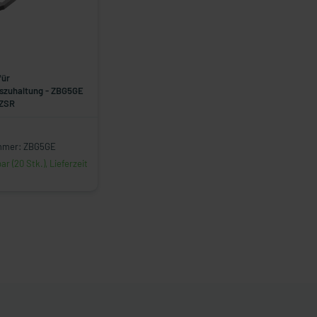
für
tszuhaltung - ZBG5GE
 ZSR
mmer: ZBG5GE
r (20 Stk.), Lieferzeit