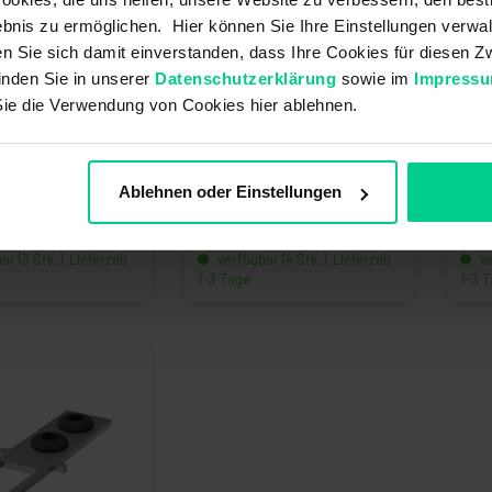
bnis zu ermöglichen. Hier können Sie Ihre Einstellungen verwal
ren Sie sich damit einverstanden, dass Ihre Cookies für diesen
inden Sie in unserer
Datenschutzerklärung
sowie im
Impress
Sie die Verwendung von Cookies hier ablehnen.
szuhaltung -
Sicherheitszuhaltung -
- Türverriegelung mit
ZMR1120V - Türverriegelung mit
Sich
Zuhaltung
- Tü
Ablehnen oder Einstellungen
*
639,45 €*
629,
mmer: ZMR1030V
Artikelnummer: ZMR1120V
Arti
r (3 Stk.), Lieferzeit
verfügbar (4 Stk.), Lieferzeit
ve
1-3 Tage
1-3 