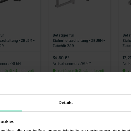
für
Betätiger für
Betät
szuhaltung - ZBL5M -
Sicherheitszuhaltung - ZBU5M -
Sich
SR
Zubehör ZSR
Zube
34,50 €*
12,2
mmer: ZBL5M
Artikelnummer: ZBU5M
Arti
r (5 Stk.), Lieferzeit
verfügbar (5 Stk.), Lieferzeit
ve
1-3 Tage
1-3 
Details
Cookies
okies, die uns helfen, unsere Website zu verbessern, den best