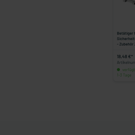
Betätiger 
Sicherhei
- Zubehör
18,48 €*
Artikelnu
verfügba
1-3 Tage