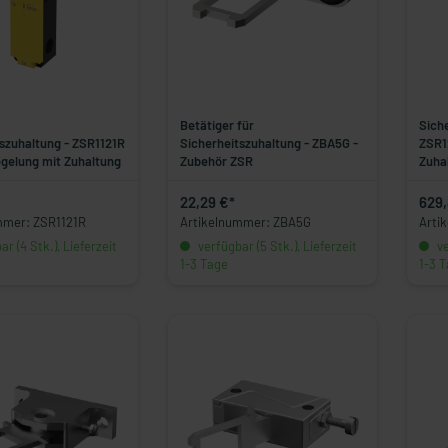
Betätiger für
Sich
szuhaltung - ZSR1121R
Sicherheitszuhaltung - ZBA5G -
ZSR1
egelung mit Zuhaltung
Zubehör ZSR
Zuha
22,29 €*
629,
mmer: ZSR1121R
Artikelnummer: ZBA5G
Arti
r (4 Stk.), Lieferzeit
verfügbar (5 Stk.), Lieferzeit
ve
1-3 Tage
1-3 