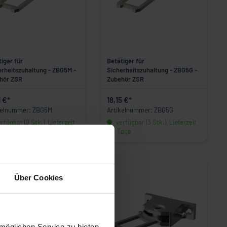
iger für
Betätiger für
erheitszuhaltung - ZBG5M -
Sicherheitszuhaltung - ZBG5G -
hör ZSR
Zubehör ZSR
1 €*
18,15 €*
kelnummer: ZBG5M
Artikelnummer: ZBG5G
rfügbar (9 Stk.), Lieferzeit
verfügbar (3 Stk.), Lieferzeit
Tage
1-3 Tage
Über Cookies
möglichen Service zu bieten