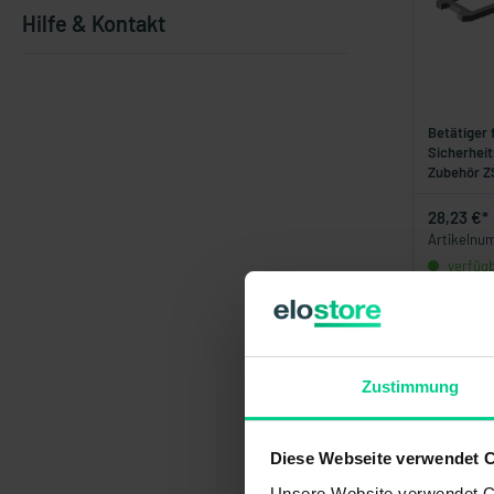
Hilfe & Kontakt
Betätiger 
Sicherheit
Zubehör Z
28,23 €*
Artikelnu
verfügba
1-3 Tage
Zustimmung
Diese Webseite verwendet 
Unsere Website verwendet Co