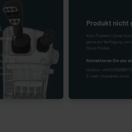
Produkt nicht
,
Kein Problem! Unser Kun
ellen?
gerne zur Verfügung
, um 
Sie zu finden.
Firma
Kontaktieren Sie uns e
beit und
pts, des
Hotline:
+49 (0)7561|9877
petenz.
E-mail:
shop@elo.store