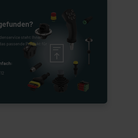
 gefunden?
denservice steht Ihnen
das passende Produkt für
infach:
712