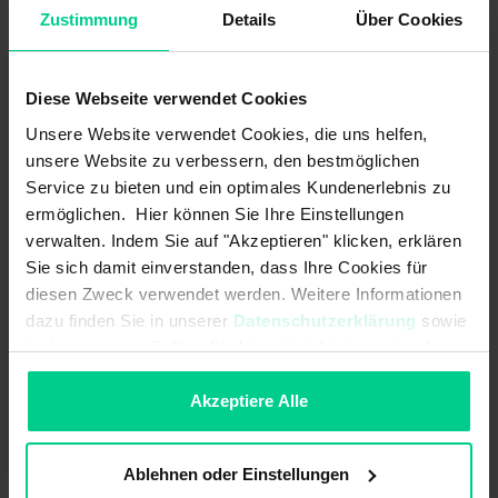
Zustimmung
Details
Über Cookies
Ausgänge (Anzahl, type):
1
Betriebsspannung max.:
30 V DC
Diese Webseite verwendet Cookies
Betriebsspannung min.:
10 V DC
Unsere Website verwendet Cookies, die uns helfen,
unsere Website zu verbessern, den bestmöglichen
EMV Erdbaumaschinen und
DIN EN ISO 13766-1<br>pulse "load
Service zu bieten und ein optimales Kundenerlebnis zu
Baumaschinen (Norm):
dump": max. voltage 35V (absolute)
ermöglichen. Hier können Sie Ihre Einstellungen
EMV Flurförderzeuge (Norm):
DIN EN 12895
verwalten. Indem Sie auf "Akzeptieren" klicken, erklären
Sie sich damit einverstanden, dass Ihre Cookies für
EMV Land- und forstwirtschaftliche
EN ISO 14982<br>pulse 5b: max.
diesen Zweck verwendet werden. Weitere Informationen
Maschinen (Norm):
voltage 35V (absolute), functional
dazu finden Sie in unserer
Datenschutzerklärung
sowie
status C for pulse 1 and 4
im
Impressum
. Sollten Sie hiermit nicht einverstanden
sein, können Sie die Verwendung von Cookies hier
Kurzschlussfestigkeit zu GND:
ablehnen.
Akzeptiere Alle
Kurzschlussfestigkeit zu
Versorgung:
Ablehnen oder Einstellungen
Lastwiderstand max.:
250 Ohm