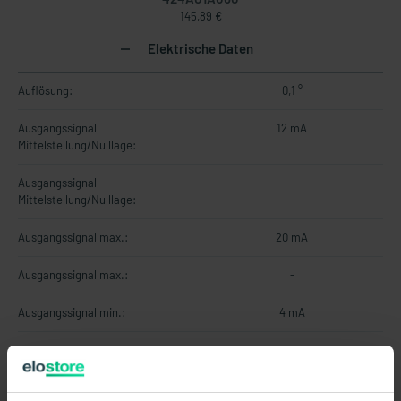
145,89 €
Elektrische Daten
Auflösung:
0,1 °
Ausgangssignal
12 mA
Mittelstellung/Nulllage:
Ausgangssignal
-
Mittelstellung/Nulllage:
Ausgangssignal max.:
20 mA
Ausgangssignal max.:
-
Ausgangssignal min.:
4 mA
Ausgangssignal min.:
-
Ausgänge:
4...20mA