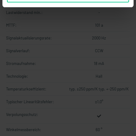
Lastwiderstand min.:
-
MTTF:
101 a
Signalaktualisierungsrate:
2000 Hz
Signalverlauf:
CCW
Stromaufnahme:
18 mA
Technologie:
Hall
Temperaturkoeffizient:
typ. ±250 ppm/K typ. +-250 ppm/K
Typischer Linearitätsfehler:
±1,0°
Verpolungsschutz:
Winkelmessbereich:
60 °