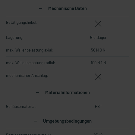
Mechanische Daten
Betätigungshebel:
Lagerung:
Gleitlager
max. Wellenbelastung axial:
50 N 0 N
max. Wellenbelastung radial:
100 N 1 N
mechanischer Anschlag:
Materialinformationen
Gehäusematerial:
PBT
Umgebungsbedingungen