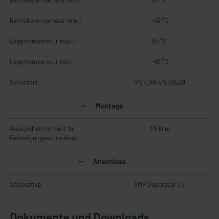
Betriebstemperatur max.:
85 °C
Betriebstemperatur min.:
-40 °C
Lagertemperatur max.:
85 °C
Lagertemperatur min.:
-40 °C
Schutzart:
IP67 DIN EN 60529
Montage
Anzugsdrehmoment für
2,5 N m
Befestigungsschrauben:
Anschluss
Steckertyp:
AMP Superseal 1.5
Dokumente und Downloads