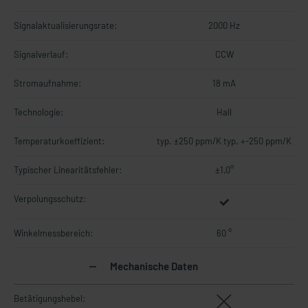
Signalaktualisierungsrate:
2000 Hz
Signalverlauf:
CCW
Stromaufnahme:
18 mA
Technologie:
Hall
Temperaturkoeffizient:
typ. ±250 ppm/K typ. +-250 ppm/K
Typischer Linearitätsfehler:
±1,0°
Verpolungsschutz:
Winkelmessbereich:
60 °
Mechanische Daten
Betätigungshebel: