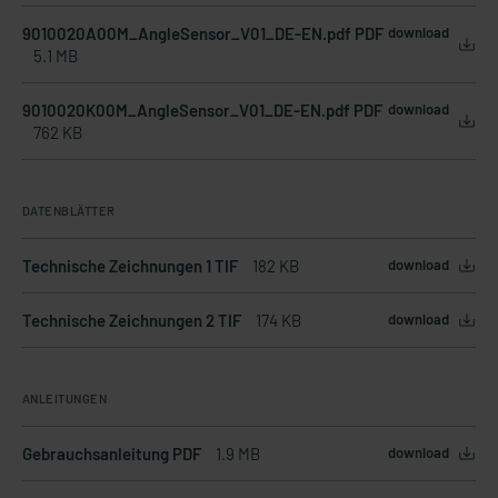
9010020A00M_AngleSensor_V01_DE-EN.pdf PDF
download
5.1 MB
9010020K00M_AngleSensor_V01_DE-EN.pdf PDF
download
762 KB
DATENBLÄTTER
Technische Zeichnungen 1 TIF
182 KB
download
Technische Zeichnungen 2 TIF
174 KB
download
ANLEITUNGEN
Gebrauchsanleitung PDF
1.9 MB
download