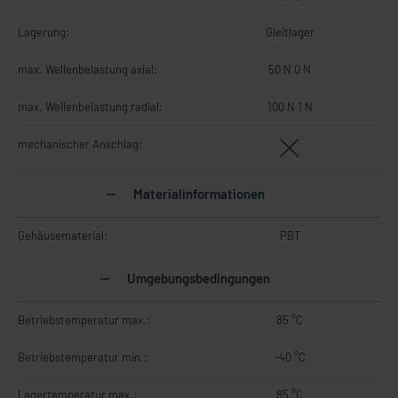
Lagerung:
Gleitlager
max. Wellenbelastung axial:
50 N 0 N
max. Wellenbelastung radial:
100 N 1 N
mechanischer Anschlag:
Materialinformationen
Gehäusematerial:
PBT
Umgebungsbedingungen
Betriebstemperatur max.:
85 °C
Betriebstemperatur min.:
-40 °C
Lagertemperatur max.:
85 °C