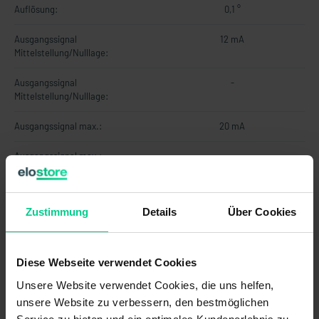
Auflösung:
0,1 °
Ausgangssignal
12 mA
Mittelstellung/Nulllage:
Ausgangssignal
-
Mittelstellung/Nulllage:
Ausgangssignal max.:
20 mA
Ausgangssignal max.:
-
Ausgangssignal min.:
4 mA
Zustimmung
Details
Über Cookies
Ausgangssignal min.:
-
Ausgänge:
4...20mA
Diese Webseite verwendet Cookies
Ausgänge (Anzahl, type):
1
Unsere Website verwendet Cookies, die uns helfen,
unsere Website zu verbessern, den bestmöglichen
Betriebsspannung max.:
30 V DC