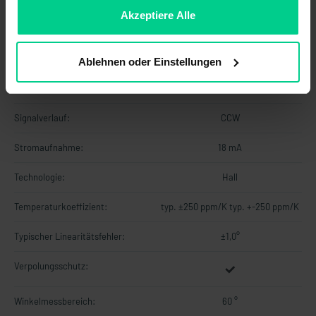
ablehnen.
Akzeptiere Alle
Lastwiderstand min.:
-
MTTF:
101 a
Ablehnen oder Einstellungen
Signalaktualisierungsrate:
2000 Hz
Signalverlauf:
CCW
Stromaufnahme:
18 mA
Technologie:
Hall
Temperaturkoeffizient:
typ. ±250 ppm/K typ. +-250 ppm/K
Typischer Linearitätsfehler:
±1,0°
Verpolungsschutz:
Winkelmessbereich:
60 °