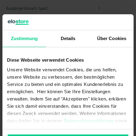
Ausgänge (Anzahl, type):
1
Betriebsspannung max.:
30 V DC
Betriebsspannung min.:
10 V DC
Zustimmung
Details
Über Cookies
EMV Erdbaumaschinen und
DIN EN ISO 13766-1<br>pulse "load
Baumaschinen (Norm):
dump": max. voltage 35V (absolute)
Diese Webseite verwendet Cookies
EMV Flurförderzeuge (Norm):
DIN EN 12895
Unsere Website verwendet Cookies, die uns helfen,
unsere Website zu verbessern, den bestmöglichen
EMV Land- und forstwirtschaftliche
EN ISO 14982<br>pulse 5b: max.
Maschinen (Norm):
voltage 35V (absolute), functional
Service zu bieten und ein optimales Kundenerlebnis zu
status C for pulse 1 and 4
ermöglichen. Hier können Sie Ihre Einstellungen
verwalten. Indem Sie auf "Akzeptieren" klicken, erklären
Kurzschlussfestigkeit zu GND:
Sie sich damit einverstanden, dass Ihre Cookies für
diesen Zweck verwendet werden. Weitere Informationen
Kurzschlussfestigkeit zu
dazu finden Sie in unserer
Datenschutzerklärung
sowie
Versorgung:
im
Impressum
. Sollten Sie hiermit nicht einverstanden
sein, können Sie die Verwendung von Cookies hier
Lastwiderstand max.:
250 Ohm