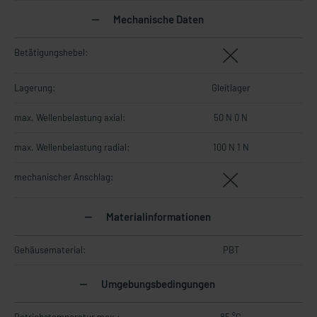
Mechanische Daten
Betätigungshebel:
Lagerung:
Gleitlager
max. Wellenbelastung axial:
50 N 0 N
max. Wellenbelastung radial:
100 N 1 N
mechanischer Anschlag:
Materialinformationen
Gehäusematerial:
PBT
Umgebungsbedingungen