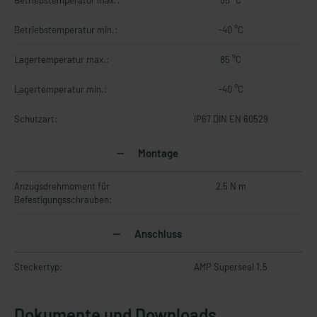
Betriebstemperatur max.:
85 °C
Betriebstemperatur min.:
-40 °C
Lagertemperatur max.:
85 °C
Lagertemperatur min.:
-40 °C
Schutzart:
IP67 DIN EN 60529
Montage
Anzugsdrehmoment für
2,5 N m
Befestigungsschrauben:
Anschluss
Steckertyp:
AMP Superseal 1.5
Dokumente und Downloads