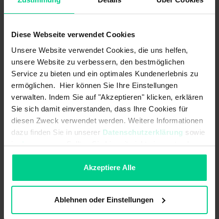
EMV Erdbaumaschinen und
DIN EN ISO 13766-1, Load dump
Baumaschinen (Norm):
Pulse B with Us = 85V, Cranking ISO
16750-2 Level 1-4
Diese Webseite verwendet Cookies
EMV Flurförderzeuge (Norm):
DIN EN 12895
Unsere Website verwendet Cookies, die uns helfen,
EMV Land- und forstwirtschaftliche
EN ISO 14982, Load dump Pulse B
unsere Website zu verbessern, den bestmöglichen
Maschinen (Norm):
with Us = 85V, Cranking ISO 16750-2
Service zu bieten und ein optimales Kundenerlebnis zu
Level 1-4
ermöglichen. Hier können Sie Ihre Einstellungen
verwalten. Indem Sie auf "Akzeptieren" klicken, erklären
Einschaltverzögerung:
-
Sie sich damit einverstanden, dass Ihre Cookies für
diesen Zweck verwendet werden. Weitere Informationen
Genauigkeit dynamisch typ.:
±0,5 °
dazu finden Sie in unserer
Datenschutzerklärung
sowie
Hysterese:
-
im
Impressum
. Sollten Sie hiermit nicht einverstanden
sein, können Sie die Verwendung von Cookies hier
Initialisierungszeit nach Power
500 ms
ablehnen.
Akzeptiere Alle
on/Start-Up-Time:
Kontaktart:
-
Ablehnen oder Einstellungen
Kurzschlusssicherheit:
ISO 16750-2