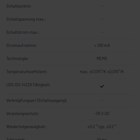
Schaltpunkte:
-
Schaltspannung max.:
-
Schaltstrom max.:
-
Stromaufnahme:
< 100 mA
Technologie:
MEMS
Temperaturkoeffizient:
max. ±0,015°/K ±0,015°/K
UDS ISO 14229 Fähigkeit:
Verknüpfungsart (Schaltausgang):
-
Verpolungsschutz:
-36 V DC
Wiederholgenauigkeit:
±0,2 ° typ. ±0,2 °
Zykluszeit:
10 ms