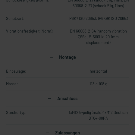
Schockfestigkeit (Norm):
EN 60068-2-27 (shock 51g, 11ms) EN
60068-2-27 (schock 51g, 11ms)
Schutzart:
IP6K7 ISO 20653, IP6K9K ISO 20653
Vibrationsfestigkeit (Norm):
EN 60068-2-64 (random vibration
7,99g , 5-500Hz, 20,1mm
displacement)
Montage
Einbaulage:
horizontal
Masse:
113 g 108 g
Anschluss
Steckertyp:
1xM12 5-polig (male) 1xM12 Deutsch
DT04-08PA
Zulassungen