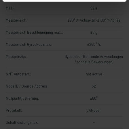
MTTF:
92 a
Messbereich:
±90° X-Achse<br>±180° Y-Achse
Messbereich Beschleunigung max.:
±8 g
Messbereich Gyroskop max.:
±250 °/s
Messprinzip:
dynamisch (fahrende Anwendungen
/ schnelle Bewegungen)
NMT Autostart:
not active
Node ID / Source Address:
32
Nullpunktjustierung:
±60°
Protokoll:
CANopen
Schaltleistung max.:
-