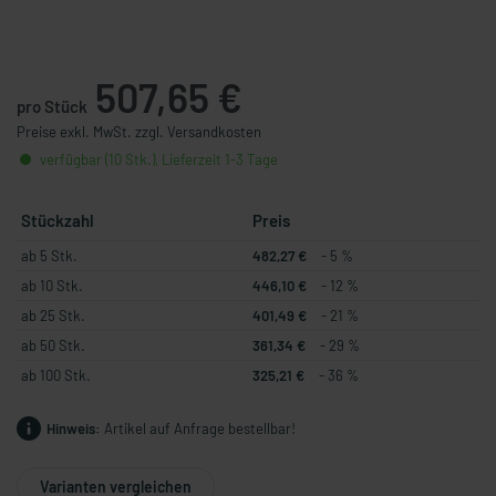
507,65 €
pro Stück
Preise exkl. MwSt. zzgl. Versandkosten
verfügbar (10 Stk.), Lieferzeit 1-3 Tage
Stückzahl
Preis
ab 5 Stk.
482,27 €
- 5 %
ab 10 Stk.
446,10 €
- 12 %
ab 25 Stk.
401,49 €
- 21 %
ab 50 Stk.
361,34 €
- 29 %
ab 100 Stk.
325,21 €
- 36 %
Hinweis:
Artikel auf Anfrage bestellbar!
Varianten vergleichen