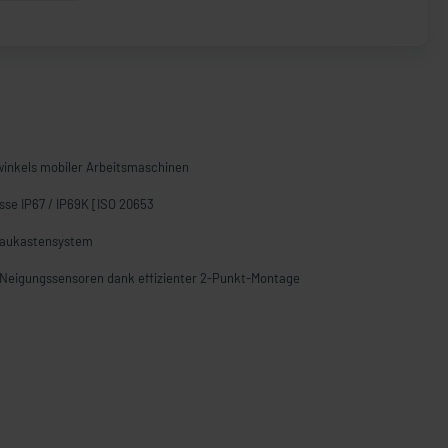
winkels mobiler Arbeitsmaschinen
sse IP67 / IP69K [ISO 20653
Baukastensystem
n Neigungssensoren dank effizienter 2-Punkt-Montage