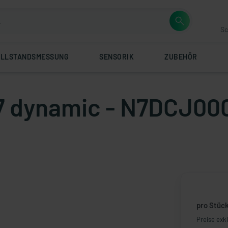
Sc
ÜLLSTANDSMESSUNG
SENSORIK
ZUBEHÖR
7 dynamic - N7DCJ000
pro Stüc
Preise exk