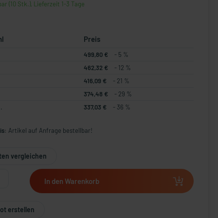
ar (10 Stk.), Lieferzeit 1-3 Tage
hl
Preis
499,80 €
- 5 %
462,32 €
- 12 %
416,09 €
- 21 %
374,48 €
- 29 %
.
337,03 €
- 36 %
is:
Artikel auf Anfrage bestellbar!
ten vergleichen
In den Warenkorb
t erstellen