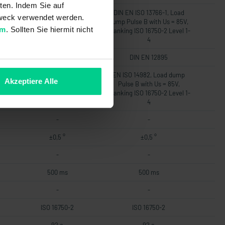
ten. Indem Sie auf
d
DIN EN ISO 13766-1, Load
DIN EN ISO 13766-1, Load
 Zweck verwendet werden.
5V,
dump Pulse B with Us = 85V,
dump Pulse B with Us = 85V,
um
. Sollten Sie hiermit nicht
el
Cranking ISO 16750-2 Level
Cranking ISO 16750-2 Level 1-
1-4
4
DIN EN 12895
DIN EN 12895
p
EN ISO 14982, Load dump
EN ISO 14982, Load dump
Akzeptiere Alle
Pulse B with Us = 85V,
Pulse B with Us = 85V,
el
Cranking ISO 16750-2 Level
Cranking ISO 16750-2 Level 1-
1-4
4
-
-
±0,5 °
±0,5 °
-
-
500 ms
500 ms
-
-
ISO 16750-2
ISO 16750-2