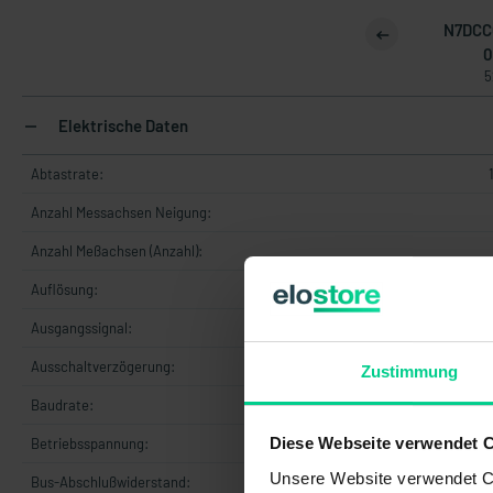
N7DCC
0
5
Elektrische Daten
Abtastrate:
Anzahl Messachsen Neigung:
Anzahl Meßachsen (Anzahl):
Auflösung:
Ausgangssignal:
C
Ausschaltverzögerung:
Zustimmung
Baudrate:
25
Diese Webseite verwendet 
Betriebsspannung:
+8.
Unsere Website verwendet Co
Bus-Abschlußwiderstand: