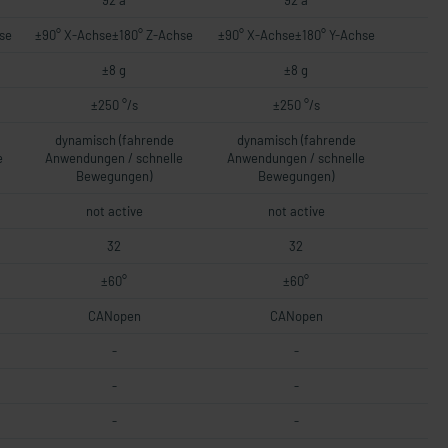
92 a
92 a
se
±90° X-Achse±180° Z-Achse
±90° X-Achse±180° Y-Achse
±8 g
±8 g
±250 °/s
±250 °/s
dynamisch (fahrende
dynamisch (fahrende
e
Anwendungen / schnelle
Anwendungen / schnelle
Bewegungen)
Bewegungen)
not active
not active
32
32
±60°
±60°
CANopen
CANopen
-
-
-
-
-
-