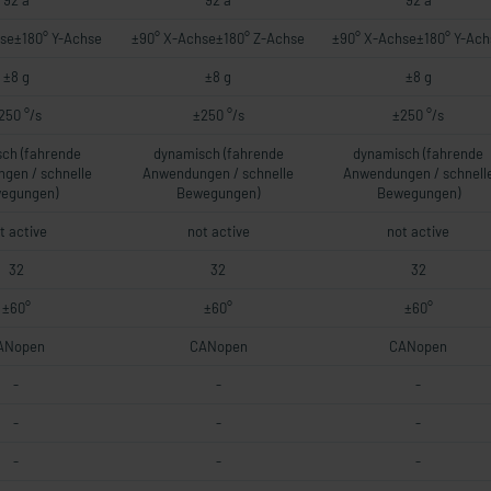
92 a
92 a
92 a
se±180° Y-Achse
±90° X-Achse±180° Z-Achse
±90° X-Achse±180° Y-Ach
±8 g
±8 g
±8 g
250 °/s
±250 °/s
±250 °/s
ch (fahrende
dynamisch (fahrende
dynamisch (fahrende
gen / schnelle
Anwendungen / schnelle
Anwendungen / schnell
egungen)
Bewegungen)
Bewegungen)
t active
not active
not active
32
32
32
±60°
±60°
±60°
ANopen
CANopen
CANopen
-
-
-
-
-
-
-
-
-