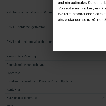
und ein optimales Kundenerle
DIN EN IS
"Akzeptieren" klicken, erklä
dump Pulse 
EMV Erdbaumaschinen und Baumaschinen (Norm):
Weitere Informationen dazu f
Cranking IS
einverstanden sein, können 
EMV Flurförderzeuge (Norm):
DIN
EN ISO 14
Pulse B 
EMV Land- und forstwirtschaftliche Maschinen (Norm):
Cranking IS
Einschaltverzögerung:
Genauigkeit dynamisch typ.:
Hysterese:
Initialisierungszeit nach Power on/Start-Up-Time:
Kontaktart:
Kurzschlusssicherheit:
ISO