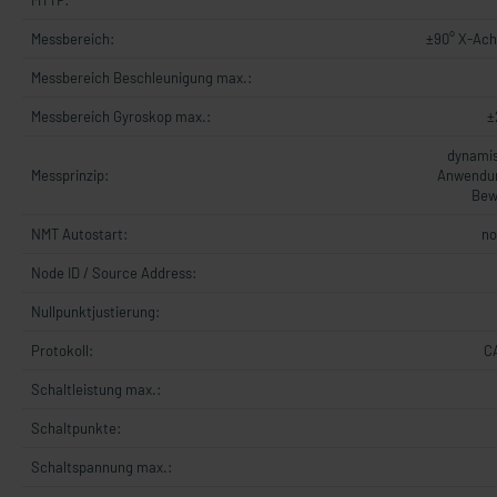
MTTF:
Messbereich:
±90° X-Ach
Messbereich Beschleunigung max.:
Messbereich Gyroskop max.:
±
dynamis
Messprinzip:
Anwendun
Bew
NMT Autostart:
no
Node ID / Source Address:
Nullpunktjustierung:
Protokoll:
C
Schaltleistung max.:
Schaltpunkte:
Schaltspannung max.: