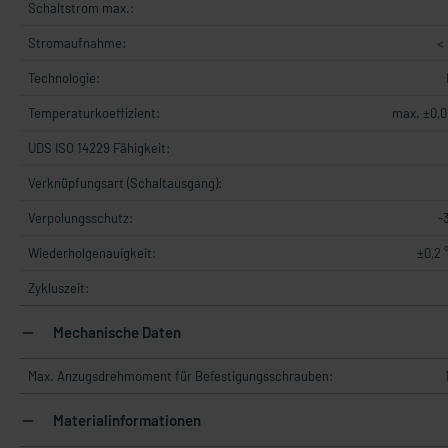
Schaltstrom max.:
Stromaufnahme:
<
Technologie:
Temperaturkoeffizient:
max. ±0,0
UDS ISO 14229 Fähigkeit:
Verknüpfungsart (Schaltausgang):
Verpolungsschutz:
-
Wiederholgenauigkeit:
±0,2 °
Zykluszeit:
Mechanische Daten
Max. Anzugsdrehmoment für Befestigungsschrauben:
Materialinformationen