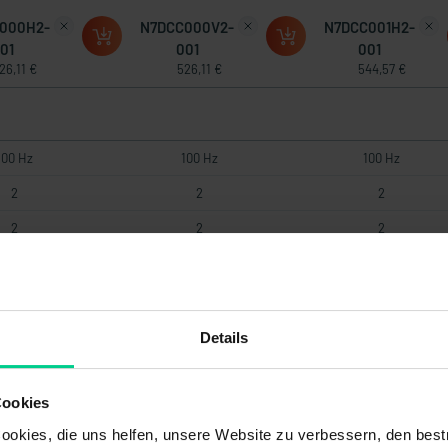
000H2-
N7DCC000V2-
N7DCC001H2-
01
001
001
26,11 €
526,11 €
544,57 €
100 Hz
100 Hz
100 Hz
2
2
2
2
2
2
0,01 °
0,01 °
0,01 °
ANopen
CANopen
CANopen
-
-
-
Details
0 kBit/s
250 kBit/s
250 kBit/s
Cookies
.+36 V DC
+8..+36 V DC
+8..+36 V DC
okies, die uns helfen, unsere Website zu verbessern, den best