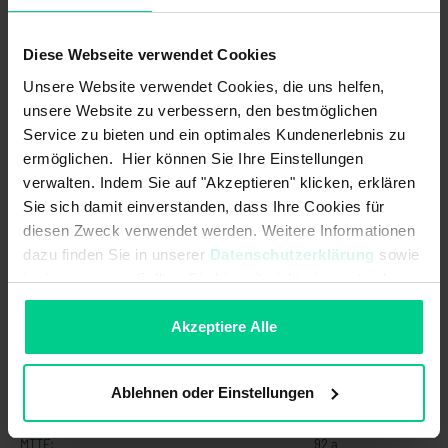
16750-2 Level 1-4
EMV Flurförderzeuge (Norm):
DIN EN 12895
Diese Webseite verwendet Cookies
Unsere Website verwendet Cookies, die uns helfen,
EMV Land- und forstwirtschaftliche
EN ISO 14982, Load dump Pulse B
unsere Website zu verbessern, den bestmöglichen
Maschinen (Norm):
with Us = 85V, Cranking ISO 16750-2
Level 1-4
Service zu bieten und ein optimales Kundenerlebnis zu
ermöglichen. Hier können Sie Ihre Einstellungen
Einschaltverzögerung:
-
verwalten. Indem Sie auf "Akzeptieren" klicken, erklären
Sie sich damit einverstanden, dass Ihre Cookies für
Genauigkeit dynamisch typ.:
±0,5 °
diesen Zweck verwendet werden. Weitere Informationen
dazu finden Sie in unserer
Datenschutzerklärung
sowie
Hysterese:
-
im
Impressum
. Sollten Sie hiermit nicht einverstanden
Initialisierungszeit nach Power
500 ms
sein, können Sie die Verwendung von Cookies hier
on/Start-Up-Time:
ablehnen.
Akzeptiere Alle
Kontaktart:
-
Ablehnen oder Einstellungen
Kurzschlusssicherheit:
ISO 16750-2
MTTF:
92 a