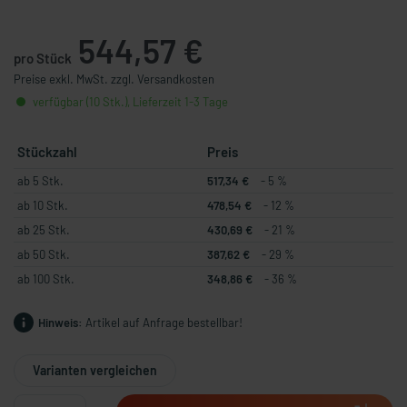
544,57 €
pro Stück
Preise exkl. MwSt. zzgl. Versandkosten
verfügbar (10 Stk.), Lieferzeit 1-3 Tage
Stückzahl
Preis
ab 5 Stk.
517,34 €
- 5 %
ab 10 Stk.
478,54 €
- 12 %
ab 25 Stk.
430,69 €
- 21 %
ab 50 Stk.
387,62 €
- 29 %
ab 100 Stk.
348,86 €
- 36 %
Hinweis:
Artikel auf Anfrage bestellbar!
Varianten vergleichen