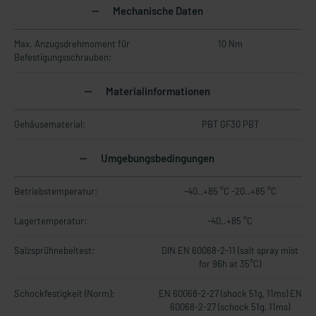
Mechanische Daten
Max. Anzugsdrehmoment für
10 Nm
Befestigungsschrauben:
Materialinformationen
Gehäusematerial:
PBT GF30 PBT
Umgebungsbedingungen
Betriebstemperatur:
-40..+85 °C -20..+85 °C
Lagertemperatur:
-40..+85 °C
Salzsprühnebeltest:
DIN EN 60068-2-11 (salt spray mist
for 96h at 35°C)
Schockfestigkeit (Norm):
EN 60068-2-27 (shock 51g, 11ms) EN
60068-2-27 (schock 51g, 11ms)