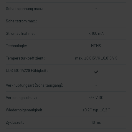
Schaltspannung max.:
-
Schaltstrom max.:
-
Stromaufnahme:
< 100 mA
Technologie:
MEMS
Temperaturkoeffizient:
max. ±0,015°/K ±0,015°/K
UDS ISO 14229 Fähigkeit:
Verknüpfungsart (Schaltausgang):
-
Verpolungsschutz:
-36 V DC
Wiederholgenauigkeit:
±0,2 ° typ. ±0,2 °
Zykluszeit:
10 ms