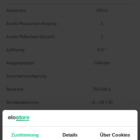
Abtastrate:
100 Hz
Anzahl Messachsen Neigung:
2
Anzahl Meßachsen (Anzahl):
2
Auflösung:
0,01 °
Ausgangssignal:
CANopen
Ausschaltverzögerung:
-
Baudrate:
250 kBit/s
Betriebsspannung:
+8..+36 V DC
Bus-Abschlußwiderstand:
EMV Erdbaumaschinen und
DIN EN ISO 13766-1, Load dump
Zustimmung
Details
Über Cookies
Baumaschinen (Norm):
Pulse B with Us = 85V, Cranking ISO