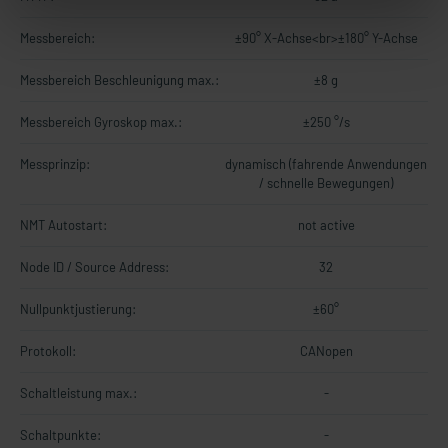
Messbereich:
±90° X-Achse<br>±180° Y-Achse
Messbereich Beschleunigung max.:
±8 g
Messbereich Gyroskop max.:
±250 °/s
Messprinzip:
dynamisch (fahrende Anwendungen
/ schnelle Bewegungen)
NMT Autostart:
not active
Node ID / Source Address:
32
Nullpunktjustierung:
±60°
Protokoll:
CANopen
Schaltleistung max.:
-
Schaltpunkte:
-