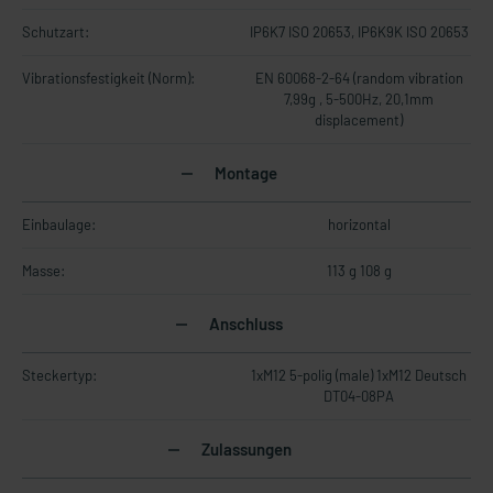
Schutzart:
IP6K7 ISO 20653, IP6K9K ISO 20653
Vibrationsfestigkeit (Norm):
EN 60068-2-64 (random vibration
7,99g , 5-500Hz, 20,1mm
displacement)
Montage
Einbaulage:
horizontal
Masse:
113 g 108 g
Anschluss
Steckertyp:
1xM12 5-polig (male) 1xM12 Deutsch
DT04-08PA
Zulassungen