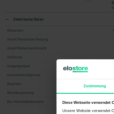
0
5
Elektrische Daten
Abtastrate:
Anzahl Messachsen Neigung:
Anzahl Meßachsen (Anzahl):
Auflösung:
Ausgangssignal:
C
Ausschaltverzögerung:
Baudrate:
25
Zustimmung
Betriebsspannung:
+8.
Bus-Abschlußwiderstand:
Diese Webseite verwendet 
Unsere Website verwendet Co
DIN EN IS