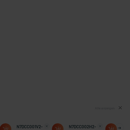
Alle anzeigen
N7DCC001V2-
N7DCC002H2-