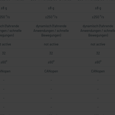
±8 g
±8 g
±8 g
250 °/s
±250 °/s
±250 °/s
ch (fahrende
dynamisch (fahrende
dynamisch (fahrende
gen / schnelle
Anwendungen / schnelle
Anwendungen / schnell
egungen)
Bewegungen)
Bewegungen)
t active
not active
not active
32
32
32
±60°
±60°
±60°
ANopen
CANopen
CANopen
-
-
-
-
-
-
-
-
-
-
-
-