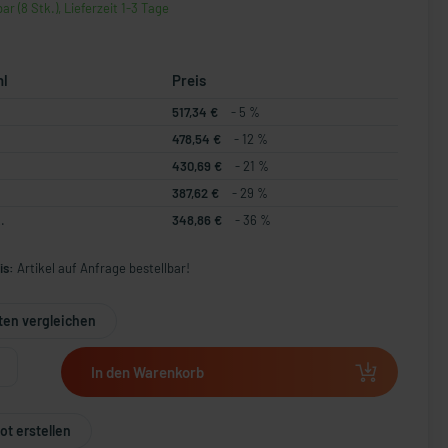
ar (8 Stk.), Lieferzeit 1-3 Tage
hl
Preis
517,34 €
- 5 %
478,54 €
- 12 %
430,69 €
- 21 %
387,62 €
- 29 %
.
348,86 €
- 36 %
is:
Artikel auf Anfrage bestellbar!
ten vergleichen
In den Warenkorb
t erstellen