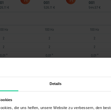
01
001
001
26,11 €
526,11 €
544,57 €
100 Hz
100 Hz
100 Hz
2
2
2
2
2
2
0,01 °
0,01 °
0,01 °
ANopen
CANopen
CANopen
-
-
-
0 kBit/s
250 kBit/s
250 kBit/s
Details
.+36 V DC
+8..+36 V DC
+8..+36 V DC
Cookies
okies, die uns helfen, unsere Website zu verbessern, den best
O 13766-1, Load
DIN EN ISO 13766-1, Load
DIN EN ISO 13766-1, Loa