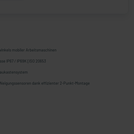
winkels mobiler Arbeitsmaschinen
sse IP67 / IP69K [ISO 20653
Baukastensystem
n Neigungssensoren dank effizienter 2-Punkt-Montage