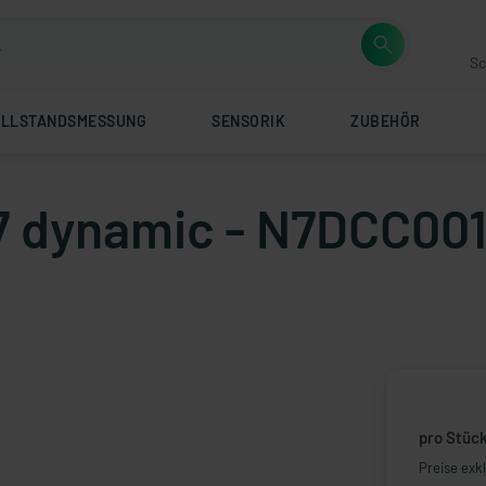
Sc
ÜLLSTANDSMESSUNG
SENSORIK
ZUBEHÖR
 dynamic - N7DCC001V
pro Stüc
Preise exk