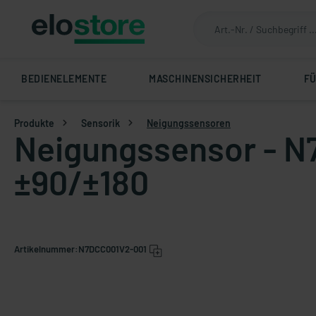
BEDIENELEMENTE
MASCHINENSICHERHEIT
F
Produkte
Sensorik
Neigungssensoren
Neigungssensor - N7
±90/±180
Artikelnummer:
N7DCC001V2-001