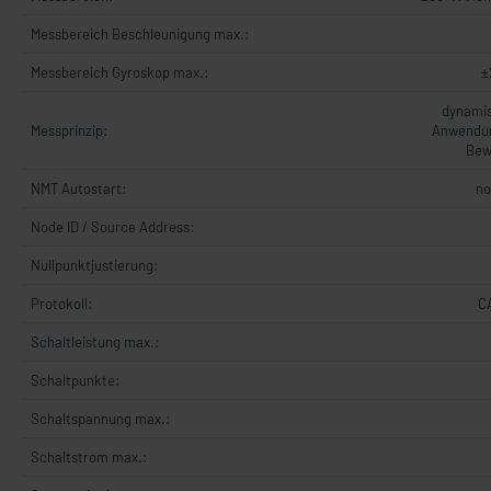
Messbereich Beschleunigung max.:
Messbereich Gyroskop max.:
±
dynamis
Messprinzip:
Anwendun
Bew
NMT Autostart:
no
Node ID / Source Address:
Nullpunktjustierung:
Protokoll:
C
Schaltleistung max.:
Schaltpunkte:
Schaltspannung max.:
Schaltstrom max.: