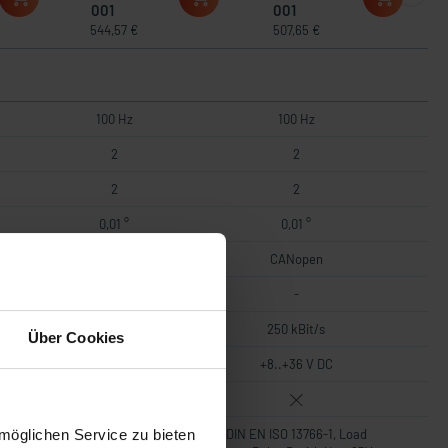
001
001
544,57 €
507,65 €
100 Hz
100 Hz
2
2
2
2
0,01 °
0,01 °
CANopen
CANopen
-
-
250 kBit/s
250 kBit/s
Über Cookies
+8..+36 V DC
+8..+36 V DC
möglichen Service zu bieten
d
DIN EN ISO 13766-1, Load
DIN EN ISO 13766-1, Load