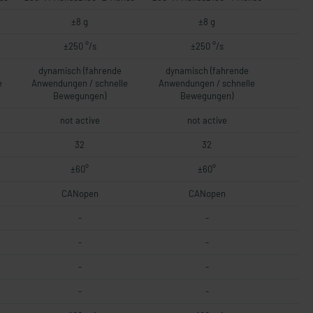
±8 g
±8 g
±250 °/s
±250 °/s
dynamisch (fahrende
dynamisch (fahrende
e
Anwendungen / schnelle
Anwendungen / schnelle
Bewegungen)
Bewegungen)
not active
not active
32
32
±60°
±60°
CANopen
CANopen
-
-
-
-
-
-
-
-