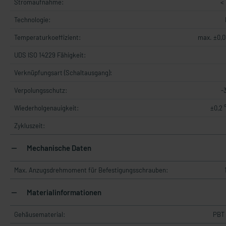
Stromaufnahme:
<
Technologie:
Temperaturkoeffizient:
max. ±0,0
UDS ISO 14229 Fähigkeit:
Verknüpfungsart (Schaltausgang):
Verpolungsschutz:
-
Wiederholgenauigkeit:
±0,2 °
Zykluszeit:
Mechanische Daten
Max. Anzugsdrehmoment für Befestigungsschrauben:
Materialinformationen
Gehäusematerial:
PBT