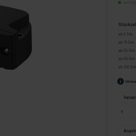
verfügb
Stückza
ab 5 Stk.
ab 10 Stk.
ab 25 Stk.
ab 50 Stk.
ab 100 Stk
Hinwe
Varian
Angebo