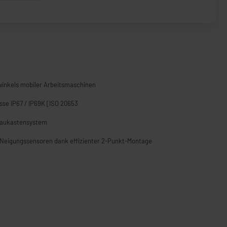
winkels mobiler Arbeitsmaschinen
sse IP67 / IP69K [ISO 20653
Baukastensystem
n Neigungssensoren dank effizienter 2-Punkt-Montage