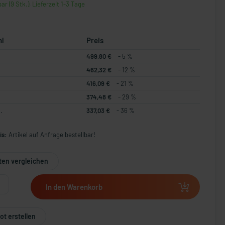
ar (9 Stk.), Lieferzeit 1-3 Tage
hl
Preis
499,80 €
- 5 %
462,32 €
- 12 %
416,09 €
- 21 %
374,48 €
- 29 %
.
337,03 €
- 36 %
is:
Artikel auf Anfrage bestellbar!
ten vergleichen
In den Warenkorb
t erstellen