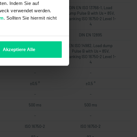
ten. Indem Sie auf
d
DIN EN ISO 13766-1, Load
DIN EN ISO 13766-1, Load
 Zweck verwendet werden.
5V,
dump Pulse B with Us = 85V,
dump Pulse B with Us = 85V,
um
. Sollten Sie hiermit nicht
el
Cranking ISO 16750-2 Level
Cranking ISO 16750-2 Level 1-
1-4
4
DIN EN 12895
DIN EN 12895
p
EN ISO 14982, Load dump
EN ISO 14982, Load dump
Akzeptiere Alle
Pulse B with Us = 85V,
Pulse B with Us = 85V,
el
Cranking ISO 16750-2 Level
Cranking ISO 16750-2 Level 1-
1-4
4
-
-
±0,5 °
±0,5 °
-
-
500 ms
500 ms
-
-
ISO 16750-2
ISO 16750-2