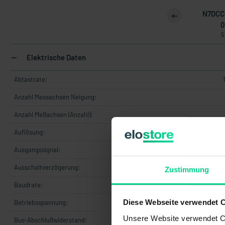
N7DCC
0
5
Elektrische Daten
Abtastrate:
Anzahl Messachsen Neigung:
Anzahl Meßachsen (Anzahl):
Auflösung:
Ausgangssignal:
C
Ausschaltverzögerung:
Zustimmung
Baudrate:
25
Diese Webseite verwendet 
Betriebsspannung:
+8.
Unsere Website verwendet Co
Bus-Abschlußwiderstand: