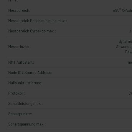
MTTF:
Messbereich:
±90° X-Ach
Messbereich Beschleunigung max.:
Messbereich Gyroskop max.:
±
dynamis
Messprinzip:
Anwendun
Bew
NMT Autostart:
no
Node ID / Source Address:
Nullpunktjustierung:
Protokoll:
C
Schaltleistung max.:
Schaltpunkte:
Schaltspannung max.: