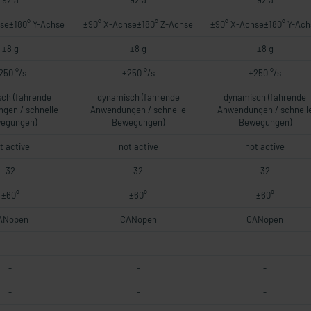
92 a
92 a
92 a
se±180° Y-Achse
±90° X-Achse±180° Z-Achse
±90° X-Achse±180° Y-Ach
±8 g
±8 g
±8 g
250 °/s
±250 °/s
±250 °/s
ch (fahrende
dynamisch (fahrende
dynamisch (fahrende
gen / schnelle
Anwendungen / schnelle
Anwendungen / schnell
egungen)
Bewegungen)
Bewegungen)
t active
not active
not active
32
32
32
±60°
±60°
±60°
ANopen
CANopen
CANopen
-
-
-
-
-
-
-
-
-