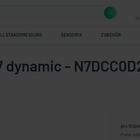
Sc
ÜLLSTANDSMESSUNG
SENSORIK
ZUBEHÖR
7 dynamic - N7DCC0D2
pro Stüc
Preise exk