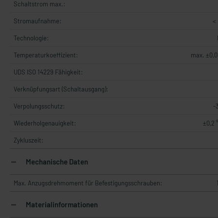
Schaltstrom max.:
Stromaufnahme:
<
Technologie:
Temperaturkoeffizient:
max. ±0,0
UDS ISO 14229 Fähigkeit:
Verknüpfungsart (Schaltausgang):
Verpolungsschutz:
-
Wiederholgenauigkeit:
±0,2 °
Zykluszeit:
Mechanische Daten
Max. Anzugsdrehmoment für Befestigungsschrauben:
Materialinformationen