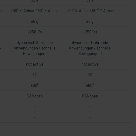
92 a
92 a
se
±90° X-Achse±180° Z-Achse
±90° X-Achse±180° Y-Achse
±8 g
±8 g
±250 °/s
±250 °/s
dynamisch (fahrende
dynamisch (fahrende
e
Anwendungen / schnelle
Anwendungen / schnelle
Bewegungen)
Bewegungen)
not active
not active
32
32
±60°
±60°
CANopen
CANopen
-
-
-
-
-
-