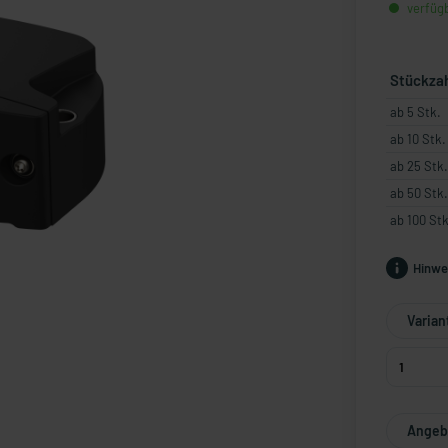
verfügb
Stückza
ab 5 Stk.
ab 10 Stk.
ab 25 Stk.
ab 50 Stk.
ab 100 Stk
Hinwe
Varian
Angebo