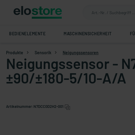
BEDIENELEMENTE
MASCHINENSICHERHEIT
F
Produkte
Sensorik
Neigungssensoren
Neigungssensor - N
±90/±180-5/10-A/A
Artikelnummer:
N7DCC0D2H2-001