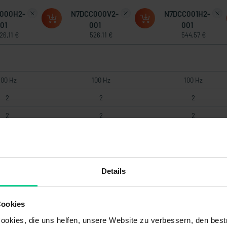
000H2-
N7DCC000V2-
N7DCC001H2-
01
001
001
26,11 €
526,11 €
544,57 €
100 Hz
100 Hz
100 Hz
2
2
2
2
2
2
0,01 °
0,01 °
0,01 °
ANopen
CANopen
CANopen
-
-
-
Details
0 kBit/s
250 kBit/s
250 kBit/s
Cookies
.+36 V DC
+8..+36 V DC
+8..+36 V DC
okies, die uns helfen, unsere Website zu verbessern, den best