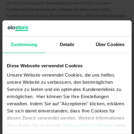
Die Stornierung einer Bestellung können Sie über unseren
Kundenservice veranlassen, solange die Ware noch nicht
kommissioniert wurde. Bitte beachten Sie, dass Ihre Bestellungen
nur innerhalb von 10-15 Minuten nach Bestelleingang storniert
werden können. Um Ihnen eine schnelle Lieferung zu
gewährleisten, befinden sich die bestellten Artikel nach dieser Zeit
bereits im Versandprozess. Ab diesem Zeitpunkt ist eine
Zustimmung
Details
Über Cookies
Stornierung nicht mehr möglich.
Bitte kontaktieren Sie uns so schnell wie möglich per E-Mail oder
Diese Webseite verwendet Cookies
Telefon.
Unsere Website verwendet Cookies, die uns helfen,
unsere Website zu verbessern, den bestmöglichen
Service zu bieten und ein optimales Kundenerlebnis zu
ermöglichen. Hier können Sie Ihre Einstellungen
verwalten. Indem Sie auf "Akzeptieren" klicken, erklären
Verwandte Themen
Sie sich damit einverstanden, dass Ihre Cookies für
diesen Zweck verwendet werden. Weitere Informationen
See other articles in:
dazu finden Sie in unserer
Datenschutzerklärung
sowie
im
Impressum
. Sollten Sie hiermit nicht einverstanden
Allgemein