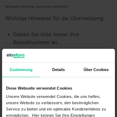
Wie kann ich einen Gutschein einlösen?
Wichtige Hinweise für die Überweisung:
Geben Sie bitte immer Ihre 
Bestellnummer an.
Unsere Bankverbindung:
Zahlungsempfänger: elostore GmbH & Co. 
Zustimmung
Details
Über Cookies
KG

IBAN: DE32430609671045810301

Diese Webseite verwendet Cookies
BIC: GENODEM1GLS 
Unsere Website verwendet Cookies, die uns helfen,
unsere Website zu verbessern, den bestmöglichen
Service zu bieten und ein optimales Kundenerlebnis zu
Ihre Bestellung wird versendet, sobald Ihre 
ermöglichen. Hier können Sie Ihre Einstellungen