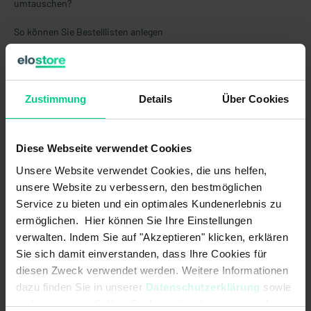
umtauschen?
So können Sie Bestelllisten anlegen
Wo finde ich die Übersicht meiner getätigten Bestellungen?
Wir bedauern, dass es bei Ihnen zu Bestellproblemen in unserem
Zustimmung
Details
Über Cookies
Shop gekommen ist. Bitte wenden Sie sich über unsere
Kontaktseite an uns, wir nehmen Ihr Anliegen gerne persönlich
auf.
Diese Webseite verwendet Cookies
Unsere Website verwendet Cookies, die uns helfen,
unsere Website zu verbessern, den bestmöglichen
Service zu bieten und ein optimales Kundenerlebnis zu
ermöglichen. Hier können Sie Ihre Einstellungen
verwalten. Indem Sie auf "Akzeptieren" klicken, erklären
Verwandte Themen
Sie sich damit einverstanden, dass Ihre Cookies für
diesen Zweck verwendet werden. Weitere Informationen
See other articles in:
dazu finden Sie in unserer
Datenschutzerklärung
sowie
Allgemein
im
Impressum
. Sollten Sie hiermit nicht einverstanden