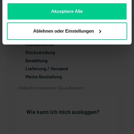
Newsletter
sein, können Sie die Verwendung von Cookies hier
ablehnen.
Akzeptiere Alle
Anmeldung / Abmeldung
Garantie / Gewährleistung
Artikel / Sortiment
Ablehnen oder Einstellungen
Preispolitik
Kundenkonto
Rücksendung
Bezahlung
Lieferung / Versand
Meine Bestellung
Vielleicht interessiert Sie außerdem:
Wie kann ich mich ausloggen?