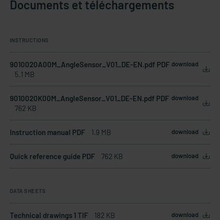
Documents et téléchargements
INSTRUCTIONS
9010020A00M_AngleSensor_V01_DE-EN.pdf PDF
download
5.1 MB
9010020K00M_AngleSensor_V01_DE-EN.pdf PDF
download
762 KB
Instruction manual PDF
1.9 MB
download
Quick reference guide PDF
762 KB
download
DATA SHEETS
Technical drawings 1 TIF
182 KB
download