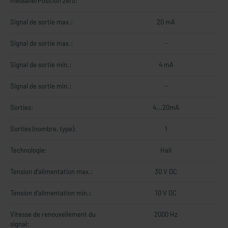
médiane/Position zéro:
Signal de sortie max.:
20 mA
Signal de sortie max.:
-
Signal de sortie min.:
4 mA
Signal de sortie min.:
-
Sorties:
4...20mA
Sorties (nombre, type):
1
Technologie:
Hall
Tension d'alimentation max.:
30 V DC
Tension d'alimentation min.:
10 V DC
Vitesse de renouvellement du
2000 Hz
signal: