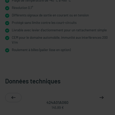
Plage de température de -40 °C à +85 °C
Résolution 0,1°
Différents signaux de sortie en courant ou en tension
Protégé sans limite contre les court-circuits
Livrable avec levier d'actionnement pour un rattachement simple
CEM pour le domaine automobile, immunité aux interférences 200
V/m
Roulement à billes (palier lisse en option)
Données techniques
424A01A060
145,89 €