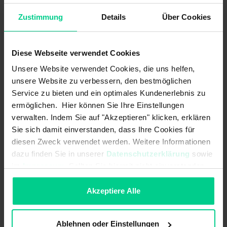
Plage de mesure angulaire:
60 °
Zustimmung
Details
Über Cookies
Protection contre les inversions de
polarité:
Diese Webseite verwendet Cookies
Protégé contre les courts-circuits
Unsere Website verwendet Cookies, die uns helfen,
par rapport à GND:
unsere Website zu verbessern, den bestmöglichen
Protégé contre les courts-circuits
Service zu bieten und ein optimales Kundenerlebnis zu
par rapport à l'alimentation:
ermöglichen. Hier können Sie Ihre Einstellungen
verwalten. Indem Sie auf "Akzeptieren" klicken, erklären
Résistance de charge max.:
250 Ohm
Sie sich damit einverstanden, dass Ihre Cookies für
diesen Zweck verwendet werden. Weitere Informationen
Résistance de charge min.:
-
dazu finden Sie in unserer
Datenschutzerklärung
sowie
Résolution:
im
Impressum
. Sollten Sie hiermit nicht einverstanden
0,1 °
sein, können Sie die Verwendung von Cookies hier
Signal de sortie Position
12 mA
ablehnen.
Akzeptiere Alle
médiane/Position zéro:
Signal de sortie Position
-
Ablehnen oder Einstellungen