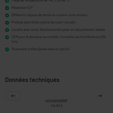
Plage de température de -40 °C à +85 °C
Résolution 0,1°
Différents signaux de sortie en courant ou en tension
Protégé sans limite contre les court-circuits
Livrable avec levier d'actionnement pour un rattachement simple
CEM pour le domaine automobile, immunité aux interférences 200
V/m
Roulement à billes (palier lisse en option)
Données techniques
424A01A060
145,89 €