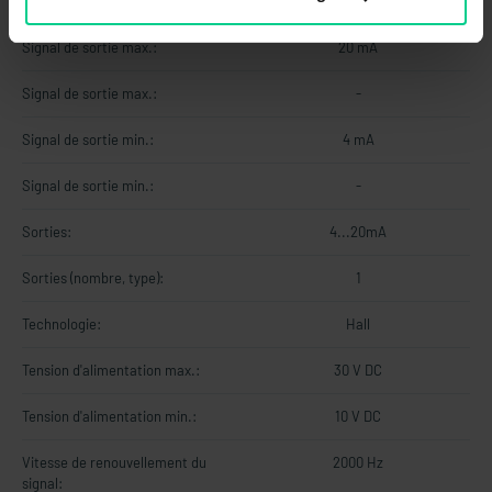
médiane/Position zéro:
Signal de sortie max.:
20 mA
Signal de sortie max.:
-
Signal de sortie min.:
4 mA
Signal de sortie min.:
-
Sorties:
4...20mA
Sorties (nombre, type):
1
Technologie:
Hall
Tension d'alimentation max.:
30 V DC
Tension d'alimentation min.:
10 V DC
Vitesse de renouvellement du
2000 Hz
signal: