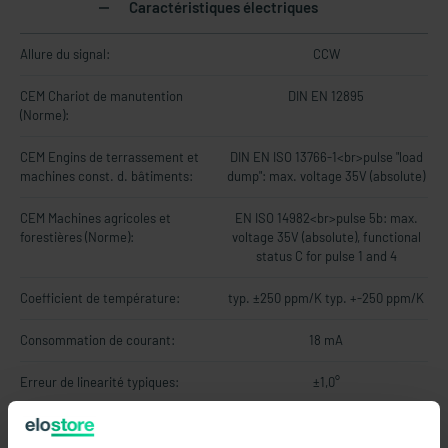
Caractéristiques électriques
Allure du signal:
CCW
CEM Chariot de manutention
DIN EN 12895
(Norme):
CEM Engins de terrassement et
DIN EN ISO 13766-1<br>pulse "load
machines const. d. bâtiments:
dump": max. voltage 35V (absolute)
CEM Machines agricoles et
EN ISO 14982<br>pulse 5b: max.
forestières (Norme):
voltage 35V (absolute), functional
status C for pulse 1 and 4
Coefficient de température:
typ. ±250 ppm/K typ. +-250 ppm/K
Consommation de courant:
18 mA
Erreur de linearité typiques:
±1,0°
MTTF:
101 a