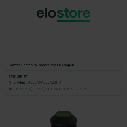
Joystick compl.w. handle right CANopen
1 170,65 €*
N° produit : J6C6AAA00GA0011C
Disponible (15 pcs.), délai de livraison 1-3 jours