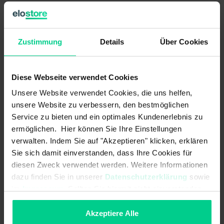
Joystick compact J2 - J2A6AAA00B - avec bouton
281,88 €*
Zustimmung
Details
Über Cookies
N° produit : J2A6AAA00B
Disponible (12 pcs.), délai de livraison 1-3 jours
Diese Webseite verwendet Cookies
Unsere Website verwendet Cookies, die uns helfen,
unsere Website zu verbessern, den bestmöglichen
Service zu bieten und ein optimales Kundenerlebnis zu
ermöglichen. Hier können Sie Ihre Einstellungen
verwalten. Indem Sie auf "Akzeptieren" klicken, erklären
Sie sich damit einverstanden, dass Ihre Cookies für
diesen Zweck verwendet werden. Weitere Informationen
dazu finden Sie in unserer
Datenschutzerklärung
sowie
im
Impressum
. Sollten Sie hiermit nicht einverstanden
sein, können Sie die Verwendung von Cookies hier
ablehnen.
Akzeptiere Alle
Bouton M30 noir - 145000AB6006 - connecteur AMP