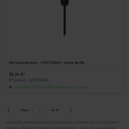
Microtouche bleu - 145MT00D14 - sortie de fils
38,34 €*
N° produit : 145MT00D14
Disponible (27 pcs.), délai de livraison 1-3 jours
Page
de
14
Joysticks monoaxiaux et multiaxiaux, molettes et un choix varié
d'interrupteurs et de boutons-poussoirs : Vous trouverez dans