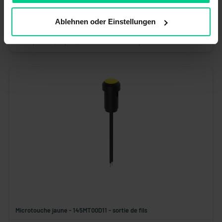
30,18 €*
Ablehnen oder Einstellungen
N° produit : 145000AB6006
Disponible (86 pcs.), délai de livraison 1-3 jours
Microtouche jaune - 145MT00D11 - sortie de fils