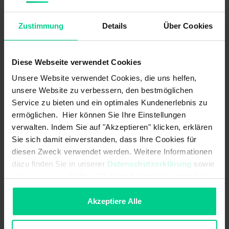
76,29 €*
N° produit : 201120-5
Zustimmung
Details
Über Cookies
Disponible (22 pcs.), délai de livraison 1-3 jours
Diese Webseite verwendet Cookies
Unsere Website verwendet Cookies, die uns helfen,
unsere Website zu verbessern, den bestmöglichen
Service zu bieten und ein optimales Kundenerlebnis zu
ermöglichen. Hier können Sie Ihre Einstellungen
verwalten. Indem Sie auf "Akzeptieren" klicken, erklären
Sie sich damit einverstanden, dass Ihre Cookies für
diesen Zweck verwendet werden. Weitere Informationen
dazu finden Sie in unserer
Datenschutzerklärung
sowie
im
Impressum
. Sollten Sie hiermit nicht einverstanden
sein, können Sie die Verwendung von Cookies hier
Interrupteur à flotteur miniature - 201820 - Contact à ouverture,
ablehnen.
Akzeptiere Alle
48V, PVC, filetage PG3/8, 1m de câble
61,17 €*