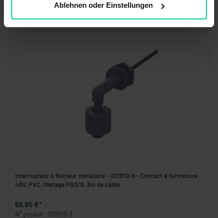
Ablehnen oder Einstellungen
N° produit : 201820
Disponible (39 pcs.), délai de livraison 1-3 jours
Interrupteur à flotteur miniature - 201810-3 - Contact à fermeture,
48V, PVC, filetage PG3/8, 3m de câble
68,85 €*
N° produit : 201810-3