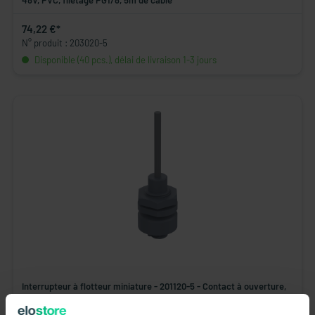
48V, PVC, filetage PG1/8, 5m de câble
74,22 €*
N° produit : 203020-5
Disponible (40 pcs.), délai de livraison 1-3 jours
Interrupteur à flotteur miniature - 201120-5 - Contact à ouverture,
48V, PVC, filetage PG3/8, 5m de câble