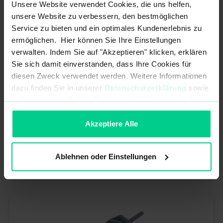
Unsere Website verwendet Cookies, die uns helfen,
unsere Website zu verbessern, den bestmöglichen
Service zu bieten und ein optimales Kundenerlebnis zu
ermöglichen. Hier können Sie Ihre Einstellungen
verwalten. Indem Sie auf "Akzeptieren" klicken, erklären
Sie sich damit einverstanden, dass Ihre Cookies für
diesen Zweck verwendet werden. Weitere Informationen
dazu finden Sie in unserer
Datenschutzerklärung
sowie
im
Impressum
. Sollten Sie hiermit nicht einverstanden
sein, können Sie die Verwendung von Cookies hier
Interrupteur à flotteur miniature - 201120-5 - Contact à ouverture,
ablehnen.
Akzeptiere Alle
48V, PVC, filetage PG3/8, 5m de câble
76,29 €*
Ablehnen oder Einstellungen
N° produit : 201120-5
Disponible (22 pcs.), délai de livraison 1-3 jours