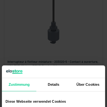
Interrupteur à flotteur miniature - 203020-5 - Contact à ouverture,
48V, PVC, filetage PG1/8, 5m de câble
74,22 €*
N° produit : 203020-5
Zustimmung
Details
Über Cookies
Disponible (40 pcs.), délai de livraison 1-3 jours
Diese Webseite verwendet Cookies