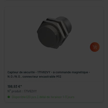
Capteur de sécurité - 171V62VY - à commande magnétique -
N.O./N.O., connecteur encastrable M12
198,93 €*
N° produit : 171V62VY
Disponible (20 pcs.), délai de livraison 1-3 jours