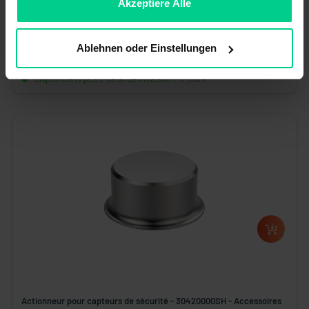
ablehnen.
Akzeptiere Alle
Actionneur pour capteurs de sécurité - 30428112B - Accessoires
série 153
25,14 €*
Ablehnen oder Einstellungen
N° produit : 30428112B
Disponible (1 pcs.), délai de livraison 1-3 jours
Actionneur pour capteurs de sécurité - 30420000SH - Accessoires