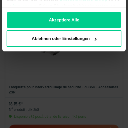
im
Impressum
. Sollten Sie hiermit nicht einverstanden
sein, können Sie die Verwendung von Cookies hier
ablehnen.
Akzeptiere Alle
Ablehnen oder Einstellungen
Languette pour interverrouillage de sécurité - ZBG5G - Accessoires
ZSR
18,15 €*
N° produit : ZBG5G
Disponible (3 pcs.), délai de livraison 1-3 jours