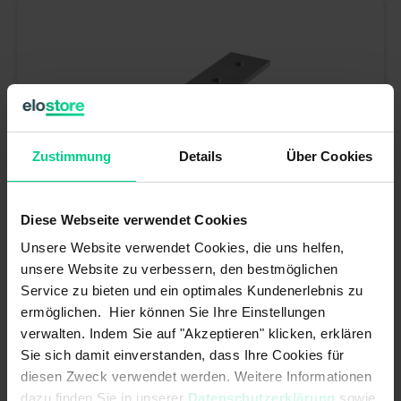
Zustimmung
Details
Über Cookies
Diese Webseite verwendet Cookies
Languette pour interverrouillage de sécurité - ZBG5M - Accessoires
Unsere Website verwendet Cookies, die uns helfen,
ZSR
unsere Website zu verbessern, den bestmöglichen
Service zu bieten und ein optimales Kundenerlebnis zu
12,21 €*
N° produit : ZBG5M
ermöglichen. Hier können Sie Ihre Einstellungen
Disponible (9 pcs.), délai de livraison 1-3 jours
verwalten. Indem Sie auf "Akzeptieren" klicken, erklären
Sie sich damit einverstanden, dass Ihre Cookies für
Ajouter au panier
diesen Zweck verwendet werden. Weitere Informationen
dazu finden Sie in unserer
Datenschutzerklärung
sowie