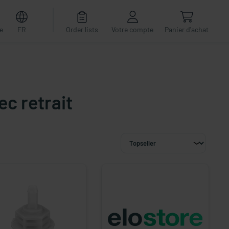
e
FR
Order lists
Votre compte
Panier d'achat
c retrait