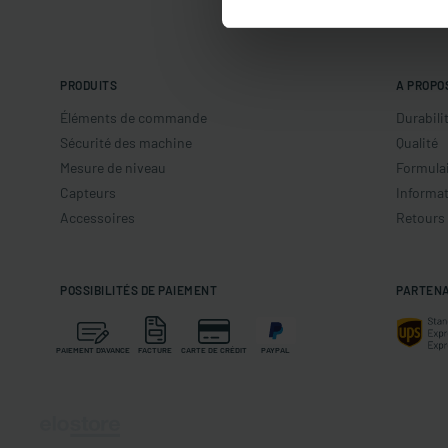
PRODUITS
A PROPO
Éléments de commande
Durabili
Sécurité des machine
Qualité
Mesure de niveau
Formulai
Capteurs
Informat
Accessoires
Retours
POSSIBILITÉS DE PAIEMENT
PARTENA
PAIEMENT D'AVANCE
FACTURE
CARTE DE CRÉDIT
PAYPAL