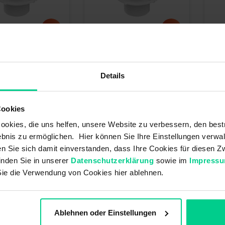
s Lance d'aspiration -
Accessoires Lance d'aspiration -
Acces
ut pour tuyau -
SL2 - Embout pour tuyau -
SL2 
Details
 - UE 5
352SL2203 - UE 5
352S
16,35 €*
16,3
Cookies
 : 352SL2201
N° produit : 352SL2203
N° p
le (10 pcs.), délai de
Disponible (18 pcs.), délai de
Di
okies, die uns helfen, unsere Website zu verbessern, den best
-3 jours
livraison 1-3 jours
livra
bnis zu ermöglichen. Hier können Sie Ihre Einstellungen verwal
ren Sie sich damit einverstanden, dass Ihre Cookies für diesen
inden Sie in unserer
Datenschutzerklärung
sowie im
Impress
Sie die Verwendung von Cookies hier ablehnen.
Ablehnen oder Einstellungen