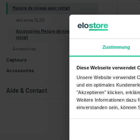
Mesure de niveau avec retrait
eloLance SL2D
Accessoires Mesure de niveau avec
retrait
Accessoire
SL2 - Embo
Zustimmung
Accessoires
352SL2201
Capteurs
16,35 €*
Diese Webseite verwendet 
N° produit
Accessoires
Disponib
Unsere Website verwendet Co
livraison 1
und ein optimales Kundenerle
Aide & Contact
"Akzeptieren" klicken, erklä
Weitere Informationen dazu f
einverstanden sein, können 