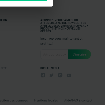
CTION
ABONNEZ-VOUS SANS PLUS
ATTENDRE À NOTRE NEWSLETTER
AFIN DE DÉCOUVRIR NOS NOUVEAUX
PRODUITS ET NOS NOUVELLES
OFFRES.
Inscrivez-vous maintenant et
profitez !
URITÉ
SOCIAL MEDIA
ection des données
Mentions légales
Aide/FAQ & contact