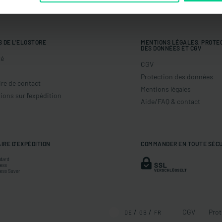
S DE L'ELOSTORE
MENTIONS LÉGALES, PROTE
DES DONNÉES ET CGV
té
CGV
Protection des données
re de contact
Mentions légales
ions sur l'expédition
Aide/FAQ & contact
IRE D'EXPÉDITION
COMMANDER EN TOUTE SÉC
CGV
Prot
DE
GB
FR