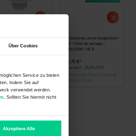
soires Lance d'aspiration -
Accessoires Lance d'aspiration -
- Embout pour tuyau -
SL2 - Cône de serrage -
Über Cookies
L2202 - UE 5
352SL2100 - UE 5
5 €*
44,70 €*
roduit : 352SL2202
N° produit : 352SL2100
sponible (23 pcs.), délai de
Disponible (10 pcs.), délai de
möglichen Service zu bieten
ison 1-3 jours
livraison 1-3 jours
ten. Indem Sie auf
 Zweck verwendet werden.
um
. Sollten Sie hiermit nicht
Akzeptiere Alle