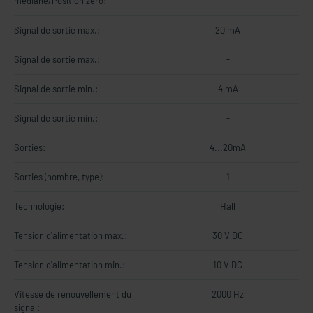
médiane/Position zéro:
Signal de sortie max.:
20 mA
Signal de sortie max.:
-
Signal de sortie min.:
4 mA
Signal de sortie min.:
-
Sorties:
4...20mA
Sorties (nombre, type):
1
Technologie:
Hall
Tension d'alimentation max.:
30 V DC
Tension d'alimentation min.:
10 V DC
Vitesse de renouvellement du
2000 Hz
signal: