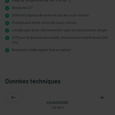
Plage de température de -40 °C à +85 °C
Résolution 0,1°
Différents signaux de sortie en courant ou en tension
Protégé sans limite contre les court-circuits
Livrable avec levier d'actionnement pour un rattachement simple
CEM pour le domaine automobile, immunité aux interférences 200
V/m
Roulement à billes (palier lisse en option)
Données techniques
424A01A060
145,89 €