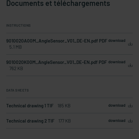
Documents et téléchargements
INSTRUCTIONS
9010020A00M_AngleSensor_V01_DE-EN.pdf PDF
download
5.1 MB
9010020K00M_AngleSensor_V01_DE-EN.pdf PDF
download
762 KB
DATA SHEETS
Technical drawing 1 TIF
185 KB
download
Technical drawing 2 TIF
177 KB
download