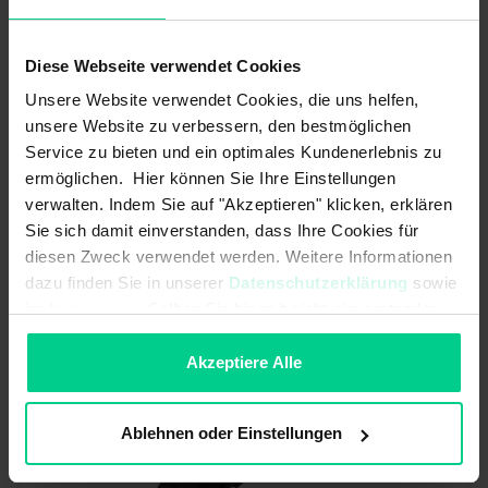
Diese Webseite verwendet Cookies
Unsere Website verwendet Cookies, die uns helfen,
Interrupteur poussoir - 144810 - Contact NO - M18x1 - Câble PVC 1m
unsere Website zu verbessern, den bestmöglichen
Service zu bieten und ein optimales Kundenerlebnis zu
51,18 €*
N° produit : 144810
ermöglichen. Hier können Sie Ihre Einstellungen
Disponible (66 pcs.), délai de livraison 1-3 jours
verwalten. Indem Sie auf "Akzeptieren" klicken, erklären
Sie sich damit einverstanden, dass Ihre Cookies für
Ajouter au panier
diesen Zweck verwendet werden. Weitere Informationen
dazu finden Sie in unserer
Datenschutzerklärung
sowie
im
Impressum
. Sollten Sie hiermit nicht einverstanden
sein, können Sie die Verwendung von Cookies hier
ablehnen.
Akzeptiere Alle
Ablehnen oder Einstellungen