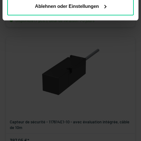
Ablehnen oder Einstellungen
375,30 €*
N° produit : 117611E1-10
Disponible (7 pcs.), délai de livraison 1-3 jours
Capteur de sécurité - 117614E1-10 - avec évaluation intégrée, câble
de 10m
397,05 €*