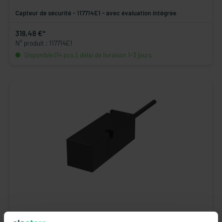
Capteur de sécurité - 117714E1 - avec évaluation intégrée
318,48 €*
N° produit : 117714E1
Disponible (14 pcs.), délai de livraison 1-3 jours