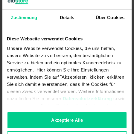
Capteur de sécurité - 117711E1 - avec évaluation intégrée
296,76 €*
Zustimmung
Details
Über Cookies
N° produit : 117711E1
Disponible (16 pcs.), délai de livraison 1-3 jours
Diese Webseite verwendet Cookies
Unsere Website verwendet Cookies, die uns helfen,
unsere Website zu verbessern, den bestmöglichen
Service zu bieten und ein optimales Kundenerlebnis zu
ermöglichen. Hier können Sie Ihre Einstellungen
verwalten. Indem Sie auf "Akzeptieren" klicken, erklären
Sie sich damit einverstanden, dass Ihre Cookies für
diesen Zweck verwendet werden. Weitere Informationen
dazu finden Sie in unserer
Datenschutzerklärung
sowie
im
Impressum
. Sollten Sie hiermit nicht einverstanden
sein, können Sie die Verwendung von Cookies hier
ablehnen.
Akzeptiere Alle
Capteur de sécurité - 117611E1-10 - avec évaluation intégrée, câble
de 10m