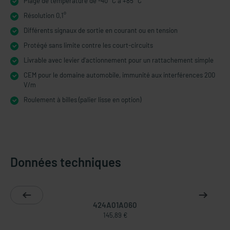
Plage de température de -40 °C à +85 °C
Résolution 0,1°
Différents signaux de sortie en courant ou en tension
Protégé sans limite contre les court-circuits
Livrable avec levier d'actionnement pour un rattachement simple
CEM pour le domaine automobile, immunité aux interférences 200
V/m
Roulement à billes (palier lisse en option)
Données techniques
424A01A060
145,89 €