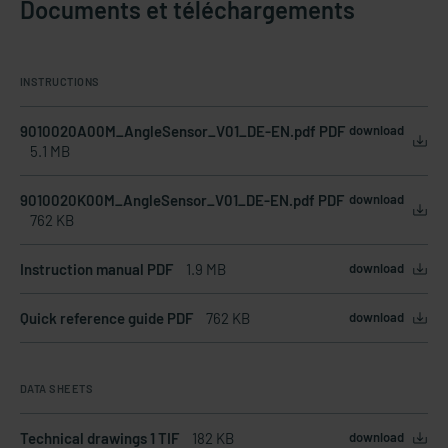
Documents et téléchargements
INSTRUCTIONS
9010020A00M_AngleSensor_V01_DE-EN.pdf PDF
download
5.1 MB
9010020K00M_AngleSensor_V01_DE-EN.pdf PDF
download
762 KB
Instruction manual PDF
1.9 MB
download
Quick reference guide PDF
762 KB
download
DATA SHEETS
Technical drawings 1 TIF
182 KB
download