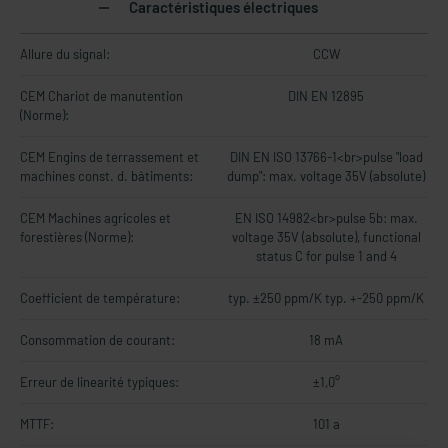
Caractéristiques électriques
Allure du signal:
CCW
CEM Chariot de manutention
DIN EN 12895
(Norme):
CEM Engins de terrassement et
DIN EN ISO 13766-1<br>pulse "load
machines const. d. bâtiments:
dump": max. voltage 35V (absolute)
CEM Machines agricoles et
EN ISO 14982<br>pulse 5b: max.
forestières (Norme):
voltage 35V (absolute), functional
status C for pulse 1 and 4
Coefficient de température:
typ. ±250 ppm/K typ. +-250 ppm/K
Consommation de courant:
18 mA
Erreur de linearité typiques:
±1,0°
MTTF:
101 a