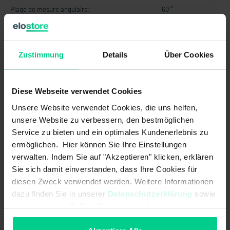
Plage de mesure angulaire:
60 °
Protection contre les inversions de
polarité:
Zustimmung
Details
Über Cookies
Protégé contre les courts-circuits
par rapport à GND:
Diese Webseite verwendet Cookies
Protégé contre les courts-circuits
par rapport à l'alimentation:
Unsere Website verwendet Cookies, die uns helfen,
unsere Website zu verbessern, den bestmöglichen
Résistance de charge max.:
250 Ohm
Service zu bieten und ein optimales Kundenerlebnis zu
ermöglichen. Hier können Sie Ihre Einstellungen
Résistance de charge min.:
-
verwalten. Indem Sie auf "Akzeptieren" klicken, erklären
Résolution:
0,1 °
Sie sich damit einverstanden, dass Ihre Cookies für
diesen Zweck verwendet werden. Weitere Informationen
Signal de sortie Position
12 mA
dazu finden Sie in unserer
Datenschutzerklärung
sowie
médiane/Position zéro:
im
Impressum
. Sollten Sie hiermit nicht einverstanden
sein, können Sie die Verwendung von Cookies hier
Signal de sortie Position
-